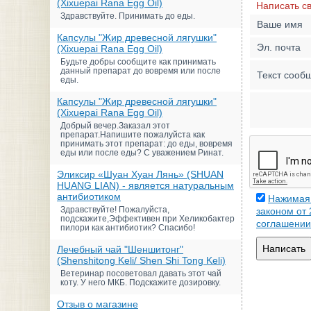
(Xixuepai Rana Egg Oil)
Написать с
Здравствуйте. Принимать до еды.
Ваше имя
Капсулы "Жир древесной лягушки"
Эл. почта
(Xixuepai Rana Egg Oil)
Будьте добры сообщите как принимать
данный препарат до вовремя или после
Текст сооб
еды.
Капсулы "Жир древесной лягушки"
(Xixuepai Rana Egg Oil)
Добрый вечер.Заказал этот
препарат.Напишите пожалуйста как
принимать этот препарат: до еды, вовремя
еды или после еды? С уважением Ринат.
Эликсир «Шуан Хуан Лянь» (SHUAN
HUANG LIAN) - является натуральным
антибиотиком
Нажимая 
Здравствуйте! Пожалуйста,
законом от
подскажите,Эффективен при Хеликобактер
соглашении
пилори как антибиотик? Спасибо!
Написать
Лечебный чай "Шеншитонг"
(Shenshitong Keli/ Shen Shi Tong Keli)
Ветеринар посоветовал давать этот чай
коту. У него МКБ. Подскажите дозировку.
Отзыв о магазине