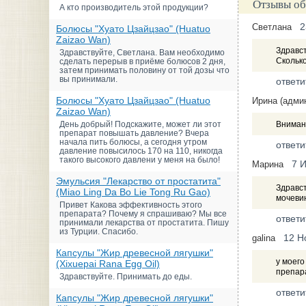
Отзывы об
А кто производитель этой продукции?
2
Светлана
Болюсы "Хуато Цзайцзао" (Huatuo
Zaizao Wan)
Здравст
Здравствуйте, Светлана. Вам необходимо
Сколько
сделать перерыв в приёме болюсов 2 дня,
затем принимать половину от той дозы что
вы принимали.
ответи
Болюсы "Хуато Цзайцзао" (Huatuo
Ирина (адми
Zaizao Wan)
День добрый! Подскажите, может ли этот
Внимани
препарат повышать давление? Вчера
начала пить болюсы, а сегодня утром
ответи
давление повысилось 170 на 110, никогда
такого высокого давлени у меня на было!
7 
Марина
Эмульсия "Лекарство от простатита"
Здравст
(Miao Ling Da Bo Lie Tong Ru Gao)
мочевин
Привет Какова эффективность этого
препарата? Почему я спрашиваю? Мы все
ответи
принимали лекарства от простатита. Пишу
из Турции. Спасибо.
12 Н
galina
Капсулы "Жир древесной лягушки"
у моего
(Xixuepai Rana Egg Oil)
препар
Здравствуйте. Принимать до еды.
ответи
Капсулы "Жир древесной лягушки"