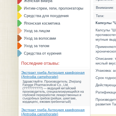
Женская виагра
Внимание:
Интим-спреи, гели, пролонгаторы
Средства для похудения
Теги:
Капсулы "
Японская косметика
Капсулы "Ш
Уход за лицом
противооте
Уход за волосами
мутные выд
Уход за телом
Применяютс
хроническог
Средства от курения
Описание: 
Последние отзывы:
кислый вкус
Упаковка: а
Экстракт гриба Антродия камфорная
(Antrodia camphorate)
Срок годнос
Здравствуйте. Производитель: Zhejiang
Действующий
Fangge Pharmaceutical Co., Ltd.
(??????????) — ведущий китайский
производитель, специализирующийся на
Ратификаци
глубокой переработке лекарственных и
съедобных грибов (рейши, шиитаке,
Производит
кордицепс, ежовик гребенчатый)
развития Та
Экстракт гриба Антродия камфорная
(Antrodia camphorate)