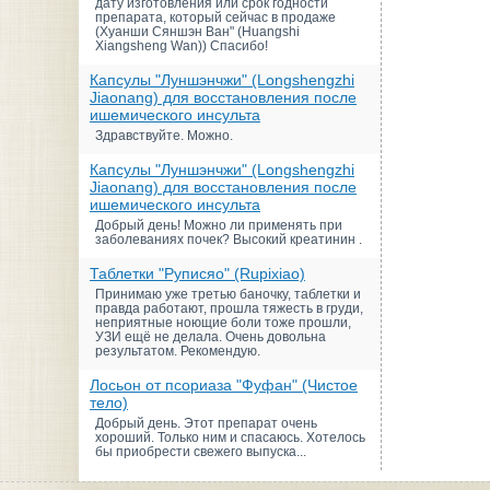
дату изготовления или срок годности
препарата, который сейчас в продаже
(Хуанши Сяншэн Ван" (Huangshi
Xiangsheng Wan)) Спасибо!
Капсулы "Луншэнчжи" (Longshengzhi
Jiaonang) для восстановления после
ишемического инсульта
Здравствуйте. Можно.
Капсулы "Луншэнчжи" (Longshengzhi
Jiaonang) для восстановления после
ишемического инсульта
Добрый день! Можно ли применять при
заболеваниях почек? Высокий креатинин .
Таблетки "Руписяо" (Rupixiao)
Принимаю уже третью баночку, таблетки и
правда работают, прошла тяжесть в груди,
неприятные ноющие боли тоже прошли,
УЗИ ещё не делала. Очень довольна
результатом. Рекомендую.
Лосьон от псориаза "Фуфан" (Чистое
тело)
Добрый день. Этот препарат очень
хороший. Только ним и спасаюсь. Хотелось
бы приобрести свежего выпуска...