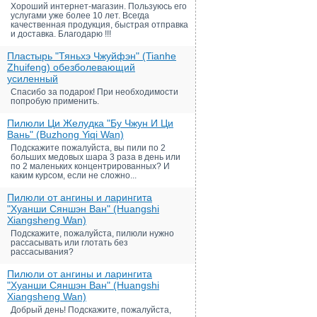
Хороший интернет-магазин. Пользуюсь его
услугами уже более 10 лет. Всегда
качественная продукция, быстрая отправка
и доставка. Благодарю !!!
Пластырь "Тяньхэ Чжуйфэн" (Tianhe
Zhuifeng) обезболевающий
усиленный
Спасибо за подарок! При необходимости
попробую применить.
Пилюли Ци Желудка "Бу Чжун И Ци
Вань" (Buzhong Yiqi Wan)
Подскажите пожалуйста, вы пили по 2
больших медовых шара 3 раза в день или
по 2 маленьких концентрированных? И
каким курсом, если не сложно...
Пилюли от ангины и ларингита
"Хуанши Сяншэн Ван" (Huangshi
Xiangsheng Wan)
Подскажите, пожалуйста, пилюли нужно
рассасывать или глотать без
рассасывания?
Пилюли от ангины и ларингита
"Хуанши Сяншэн Ван" (Huangshi
Xiangsheng Wan)
Добрый день! Подскажите, пожалуйста,