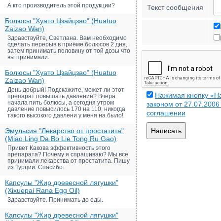
А кто производитель этой продукции?
Текст сообщения
Болюсы "Хуато Цзайцзао" (Huatuo
Zaizao Wan)
Здравствуйте, Светлана. Вам необходимо
сделать перерыв в приёме болюсов 2 дня,
затем принимать половину от той дозы что
вы принимали.
Болюсы "Хуато Цзайцзао" (Huatuo
Zaizao Wan)
День добрый! Подскажите, может ли этот
Нажимая кнопку «На
препарат повышать давление? Вчера
начала пить болюсы, а сегодня утром
законом от 27.07.200
давление повысилось 170 на 110, никогда
соглашении
такого высокого давлени у меня на было!
Эмульсия "Лекарство от простатита"
Написать
(Miao Ling Da Bo Lie Tong Ru Gao)
Привет Какова эффективность этого
препарата? Почему я спрашиваю? Мы все
принимали лекарства от простатита. Пишу
из Турции. Спасибо.
Капсулы "Жир древесной лягушки"
(Xixuepai Rana Egg Oil)
Здравствуйте. Принимать до еды.
Капсулы "Жир древесной лягушки"