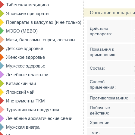
Тибетская медицина
Описание препарата
Японские препараты
Препараты в капсулах (и не только)
Действие
МЭБО (MEBO)
препарата:
Мази, бальзамы, спреи, лосьоны
Детское здоровье
Показания к
применению:
Женское здоровье
Мужское здоровье
Состав:
Лечебные пластыри
Способ
Китайский чай
применения:
Японский чай
Противопоказания:
Инструменты ТКМ
Побочные
Турмалиновая продукция
действия:
Лечебные ароматические свечи
Хранение:
Мужская виагра
Теги: