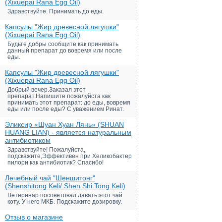
(Xixuepai Rana Egg Oil)
Здравствуйте. Принимать до еды.
Капсулы "Жир древесной лягушки"
(Xixuepai Rana Egg Oil)
Будьте добры сообщите как принимать
данный препарат до вовремя или после
еды.
Капсулы "Жир древесной лягушки"
(Xixuepai Rana Egg Oil)
Добрый вечер.Заказал этот
препарат.Напишите пожалуйста как
принимать этот препарат: до еды, вовремя
еды или после еды? С уважением Ринат.
Эликсир «Шуан Хуан Лянь» (SHUAN
HUANG LIAN) - является натуральным
антибиотиком
Здравствуйте! Пожалуйста,
подскажите,Эффективен при Хеликобактер
пилори как антибиотик? Спасибо!
Лечебный чай "Шеншитонг"
(Shenshitong Keli/ Shen Shi Tong Keli)
Ветеринар посоветовал давать этот чай
коту. У него МКБ. Подскажите дозировку.
Отзыв о магазине