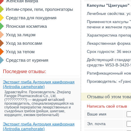
Женская виагра
Капсулы "Цзигуцао" 
Интим-спреи, гели, пролонгаторы
Лечебные свойства: ус
Средства для похудения
Применются капсулы "Ц
Японская косметика
печени и желчном пуз
Уход за лицом
Характеристика препа
Уход за волосами
Лекарственная форма: 
Уход за телом
Срок годности: 36 мес
Действующий стандарт
Средства от курения
средств» WS3-B-3420-9
Последние отзывы:
Ратификационный ном
Производитель: «Гуанс
Экстракт гриба Антродия камфорная
(Antrodia camphorate)
Здравствуйте. Производитель: Zhejiang
Fangge Pharmaceutical Co., Ltd.
Отзывы об этом тов
(??????????) — ведущий китайский
производитель, специализирующийся на
Написать свой отзыв
глубокой переработке лекарственных и
съедобных грибов (рейши, шиитаке,
Ваше имя
кордицепс, ежовик гребенчатый)
Эл. почта
Экстракт гриба Антродия камфорная
(Antrodia camphorate)