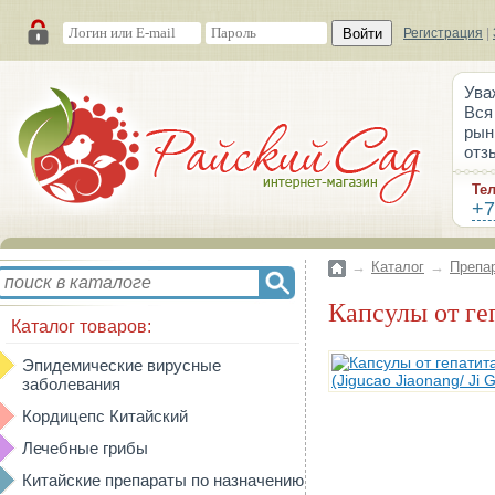
Войти
Регистрация
|
Ува
Вся
рын
отз
Те
+7
→
Каталог
→
Препа
Капсулы от ге
Каталог товаров:
Эпидемические вирусные
заболевания
Кордицепс Китайский
Лечебные грибы
Китайские препараты по назначению