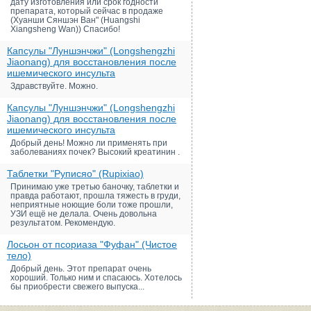
дату изготовления или срок годности
препарата, который сейчас в продаже
(Хуанши Сяншэн Ван" (Huangshi
Xiangsheng Wan)) Спасибо!
Капсулы "Луншэнчжи" (Longshengzhi
Jiaonang) для восстановления после
ишемического инсульта
Здравствуйте. Можно.
Капсулы "Луншэнчжи" (Longshengzhi
Jiaonang) для восстановления после
ишемического инсульта
Добрый день! Можно ли применять при
заболеваниях почек? Высокий креатинин .
Таблетки "Руписяо" (Rupixiao)
Принимаю уже третью баночку, таблетки и
правда работают, прошла тяжесть в груди,
неприятные ноющие боли тоже прошли,
УЗИ ещё не делала. Очень довольна
результатом. Рекомендую.
Лосьон от псориаза "Фуфан" (Чистое
тело)
Добрый день. Этот препарат очень
хороший. Только ним и спасаюсь. Хотелось
бы приобрести свежего выпуска...