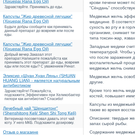
(Xixuepai Rana Egg Oil)
крови печени может по
Здравствуйте. Принимать до еды.
"Сёндань" способству
Капсулы "Жир древесной лягушки"
Медвежья желчь эффек
(Xixuepai Rana Egg Oil)
медицине. В соответст
Будьте добры сообщите как принимать
сухость во рту и в го
данный препарат до вовремя или после
организме, снимает ти
еды.
типа токсин-жар, язва
Капсулы "Жир древесной лягушки"
Западные медики счита
(Xixuepai Rana Egg Oil)
температурой. Чтобы 
Добрый вечер.Заказал этот
что после заражения 
препарат.Напишите пожалуйста как
принимать этот препарат: до еды, вовремя
воспалительный проце
еды или после еды? С уважением Ринат.
медвежья желчь снима
Эликсир «Шуан Хуан Лянь» (SHUAN
Медвежья желчь освобо
HUANG LIAN) - является натуральным
другие.
антибиотиком
Кроме того желчь мед
Здравствуйте! Пожалуйста,
подскажите,Эффективен при Хеликобактер
костей, повышает имм
пилори как антибиотик? Спасибо!
Капсулы из медвежьей
Лечебный чай "Шеншитонг"
также во время восст
(Shenshitong Keli/ Shen Shi Tong Keli)
Описание: твердые же
Ветеринар посоветовал давать этот чай
коту. У него МКБ. Подскажите дозировку.
запах сырой рыбы.
Отзыв о магазине
Содержание медвежьей 