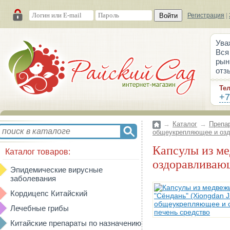
Войти
Регистрация
|
Ува
Вся
рын
отз
Те
+7
→
Каталог
→
Препа
общеукрепляющее и озд
Капсулы из медвежьей желчи "Сёндань" (Xiongdan Jiaonang) общеукрепляющее и
Каталог товаров:
оздоравливающ
Эпидемические вирусные
заболевания
Кордицепс Китайский
Лечебные грибы
Китайские препараты по назначению