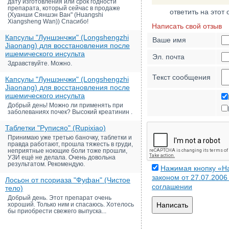
дату изготовления или срок годности
препарата, который сейчас в продаже
ответить на этот 
(Хуанши Сяншэн Ван" (Huangshi
Xiangsheng Wan)) Спасибо!
Написать свой отзыв
Капсулы "Луншэнчжи" (Longshengzhi
Ваше имя
Jiaonang) для восстановления после
ишемического инсульта
Эл. почта
Здравствуйте. Можно.
Текст сообщения
Капсулы "Луншэнчжи" (Longshengzhi
Jiaonang) для восстановления после
ишемического инсульта
Добрый день! Можно ли применять при
заболеваниях почек? Высокий креатинин .
Таблетки "Руписяо" (Rupixiao)
Принимаю уже третью баночку, таблетки и
правда работают, прошла тяжесть в груди,
неприятные ноющие боли тоже прошли,
УЗИ ещё не делала. Очень довольна
результатом. Рекомендую.
Нажимая кнопку «На
законом от 27.07.200
Лосьон от псориаза "Фуфан" (Чистое
соглашении
тело)
Добрый день. Этот препарат очень
хороший. Только ним и спасаюсь. Хотелось
Написать
бы приобрести свежего выпуска...