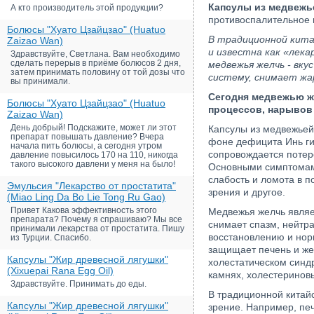
Капсулы из медвежье
А кто производитель этой продукции?
противоспалительное 
Болюсы "Хуато Цзайцзао" (Huatuo
В традиционной кита
Zaizao Wan)
и известна как «лека
Здравствуйте, Светлана. Вам необходимо
сделать перерыв в приёме болюсов 2 дня,
медвежья желчь - вку
затем принимать половину от той дозы что
систему, снимает жа
вы принимали.
Сегодня медвежью ж
Болюсы "Хуато Цзайцзао" (Huatuo
процессов, нарывов 
Zaizao Wan)
День добрый! Подскажите, может ли этот
Капсулы из медвежьей 
препарат повышать давление? Вчера
фоне дефицита Инь ги
начала пить болюсы, а сегодня утром
сопровождается потер
давление повысилось 170 на 110, никогда
такого высокого давлени у меня на было!
Основными симптомами 
слабость и ломота в п
Эмульсия "Лекарство от простатита"
зрения и другое.
(Miao Ling Da Bo Lie Tong Ru Gao)
Привет Какова эффективность этого
Медвежья желчь являе
препарата? Почему я спрашиваю? Мы все
снимает спазм, нейтра
принимали лекарства от простатита. Пишу
восстановлению и но
из Турции. Спасибо.
защищает печень и жел
Капсулы "Жир древесной лягушки"
холестатическом синд
(Xixuepai Rana Egg Oil)
камнях, холестеринов
Здравствуйте. Принимать до еды.
В традиционной китай
Капсулы "Жир древесной лягушки"
зрение. Например, пе