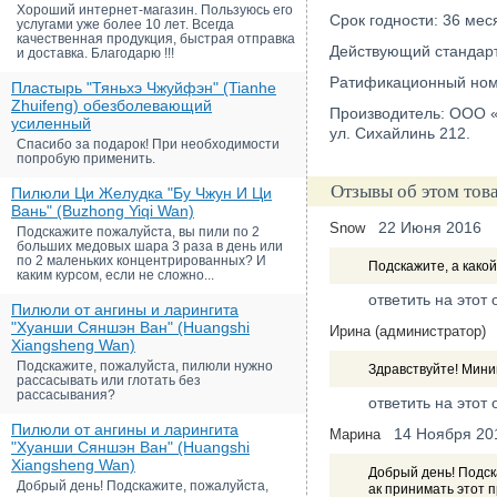
Хороший интернет-магазин. Пользуюсь его
Срок годности: 36 мес
услугами уже более 10 лет. Всегда
качественная продукция, быстрая отправка
Действующий стандарт:
и доставка. Благодарю !!!
Ратификационный ном
Пластырь "Тяньхэ Чжуйфэн" (Tianhe
Zhuifeng) обезболевающий
Производитель: ООО «
усиленный
ул. Сихайлинь 212.
Спасибо за подарок! При необходимости
попробую применить.
Отзывы об этом тов
Пилюли Ци Желудка "Бу Чжун И Ци
Вань" (Buzhong Yiqi Wan)
22 Июня 2016
Snow
Подскажите пожалуйста, вы пили по 2
больших медовых шара 3 раза в день или
по 2 маленьких концентрированных? И
Подскажите, а како
каким курсом, если не сложно...
ответить на этот 
Пилюли от ангины и ларингита
"Хуанши Сяншэн Ван" (Huangshi
Ирина (администратор)
Xiangsheng Wan)
Подскажите, пожалуйста, пилюли нужно
Здравствуйте! Мини
рассасывать или глотать без
рассасывания?
ответить на этот 
Пилюли от ангины и ларингита
14 Ноября 20
Марина
"Хуанши Сяншэн Ван" (Huangshi
Xiangsheng Wan)
Добрый день! Подск
Добрый день! Подскажите, пожалуйста,
ак принимать этот 