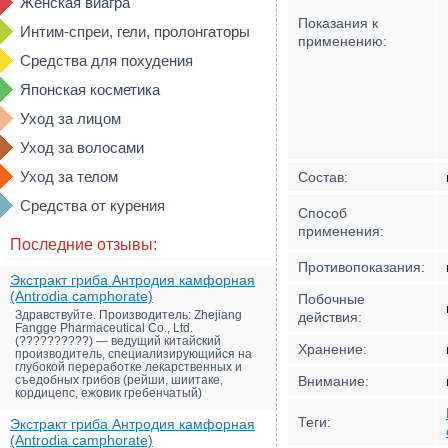
Женская виагра
Показания к
Интим-спреи, гели, пролонгаторы
применению:
Средства для похудения
Японская косметика
Уход за лицом
Уход за волосами
Уход за телом
Состав:
Средства от курения
Способ
применения:
Последние отзывы:
Противопоказания:
Экстракт гриба Антродия камфорная
(Antrodia camphorate)
Побочные
Здравствуйте. Производитель: Zhejiang
действия:
Fangge Pharmaceutical Co., Ltd.
(??????????) — ведущий китайский
Хранение:
производитель, специализирующийся на
глубокой переработке лекарственных и
съедобных грибов (рейши, шиитаке,
Внимание:
кордицепс, ежовик гребенчатый)
Теги:
Экстракт гриба Антродия камфорная
(Antrodia camphorate)