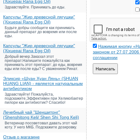
(Xixuepai Rana Egg Oil)
Здравствуйте. Принимать до еды.
Капсулы "Жир древесной лягушки"
(Xixuepai Rana Egg Oil)
Будьте добры сообщите как принимать
данный препарат до вовремя или после
еды.
Капсулы "Жир древесной лягушки"
Нажимая кнопку «На
(Xixuepai Rana Egg Oil)
законом от 27.07.200
Добрый вечер.Заказал этот
соглашении
препарат.Напишите пожалуйста как
принимать этот препарат: до еды, вовремя
Написать
еды или после еды? С уважением Ринат.
Эликсир «Шуан Хуан Лянь» (SHUAN
HUANG LIAN) - является натуральным
антибиотиком
Здравствуйте! Пожалуйста,
подскажите,Эффективен при Хеликобактер
пилори как антибиотик? Спасибо!
Лечебный чай "Шеншитонг"
(Shenshitong Keli/ Shen Shi Tong Keli)
Ветеринар посоветовал давать этот чай
коту. У него МКБ. Подскажите дозировку.
Отзыв о магазине