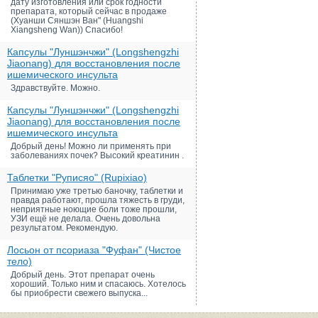
дату изготовления или срок годности
препарата, который сейчас в продаже
(Хуанши Сяншэн Ван" (Huangshi
Xiangsheng Wan)) Спасибо!
Капсулы "Луншэнчжи" (Longshengzhi
Jiaonang) для восстановления после
ишемического инсульта
Здравствуйте. Можно.
Капсулы "Луншэнчжи" (Longshengzhi
Jiaonang) для восстановления после
ишемического инсульта
Добрый день! Можно ли применять при
заболеваниях почек? Высокий креатинин .
Таблетки "Руписяо" (Rupixiao)
Принимаю уже третью баночку, таблетки и
правда работают, прошла тяжесть в груди,
неприятные ноющие боли тоже прошли,
УЗИ ещё не делала. Очень довольна
результатом. Рекомендую.
Лосьон от псориаза "Фуфан" (Чистое
тело)
Добрый день. Этот препарат очень
хороший. Только ним и спасаюсь. Хотелось
бы приобрести свежего выпуска...