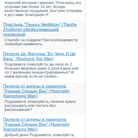
Хороший интернет-магазин. Пользуюсь его
услугами уже более 10 лет. Всегда
качественная продукция, быстрая отправка
и доставка. Благодарю !!!
Пластырь "Тяньхэ Чжуйфэн" (Tianhe
Zhuifeng) обезболевающий
усиленный
Спасибо за подарок! При необходимости
попробую применить.
Пилюли Ци Желудка "Бу Чжун И Ци
Вань" (Buzhong Yiqi Wan)
Подскажите пожалуйста, вы пили по 2
больших медовых шара 3 раза в день или
по 2 маленьких концентрированных? И
каким курсом, если не сложно...
Пилюли от ангины и ларингита
"Хуанши Сяншэн Ван" (Huangshi
Xiangsheng Wan)
Подскажите, пожалуйста, пилюли нужно
рассасывать или глотать без
рассасывания?
Пилюли от ангины и ларингита
"Хуанши Сяншэн Ван" (Huangshi
Xiangsheng Wan)
Добрый день! Подскажите, пожалуйста,