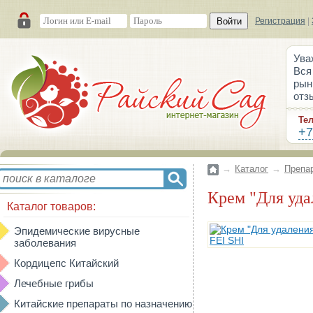
Войти
Регистрация
|
Ува
Вся
рын
отз
Те
+7
→
Каталог
→
Препа
Крем "Для уд
Каталог товаров:
Эпидемические вирусные
заболевания
Кордицепс Китайский
Лечебные грибы
Китайские препараты по назначению