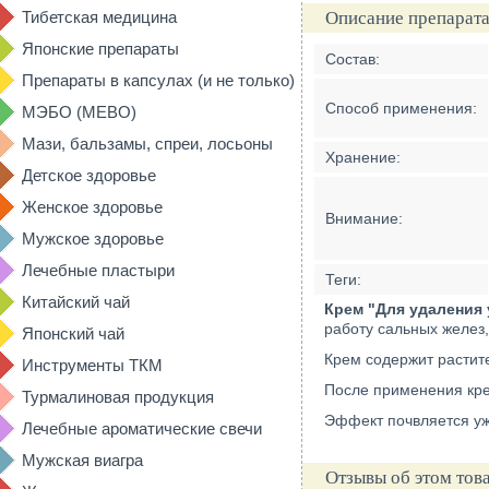
Тибетская медицина
Описание препарата
Японские препараты
Состав:
Препараты в капсулах (и не только)
Способ применения:
МЭБО (MEBO)
Мази, бальзамы, спреи, лосьоны
Хранение:
Детское здоровье
Женское здоровье
Внимание:
Мужское здоровье
Лечебные пластыри
Теги:
Китайский чай
Крем "Для удаления у
работу сальных желез
Японский чай
Крем содержит растите
Инструменты ТКМ
После применения крем
Турмалиновая продукция
Эффект почвляется уж
Лечебные ароматические свечи
Мужская виагра
Отзывы об этом тов