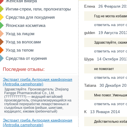
Женская виагра
26 Февраля 20
Елена
Интим-спреи, гели, пролонгаторы
Год не могла избави
Средства для похудения
ответить на этот 
Японская косметика
19 Августа 201
gulden
Уход за лицом
Уход за волосами
Здравствуйте, скажи
Уход за телом
ответить на этот 
Средства от курения
14 Октября 201
Шура
Последние отзывы:
не помогает
ответить на этот 
Экстракт гриба Антродия камфорная
(Antrodia camphorate)
30 Декабря 20
Tatiana
Здравствуйте. Производитель: Zhejiang
Fangge Pharmaceutical Co., Ltd.
Мне помог. Уменьши
(??????????) — ведущий китайский
производитель, специализирующийся на
ответить на этот 
глубокой переработке лекарственных и
съедобных грибов (рейши, шиитаке,
кордицепс, ежовик гребенчатый)
13 Января 2014
K
Экстракт гриба Антродия камфорная
Действительно избав
(Antrodia camphorate)