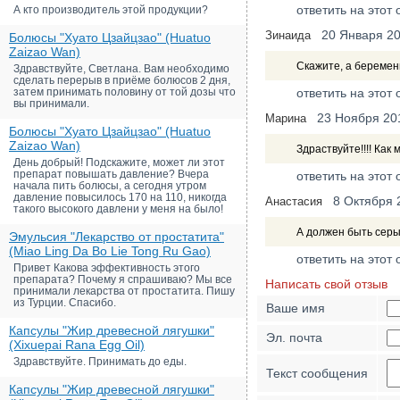
ответить на этот 
А кто производитель этой продукции?
20 Января 2
Зинаида
Болюсы "Хуато Цзайцзао" (Huatuo
Zaizao Wan)
Скажите, а береме
Здравствуйте, Светлана. Вам необходимо
сделать перерыв в приёме болюсов 2 дня,
затем принимать половину от той дозы что
ответить на этот 
вы принимали.
23 Ноября 20
Марина
Болюсы "Хуато Цзайцзао" (Huatuo
Zaizao Wan)
Здраствуйте!!!! Как
День добрый! Подскажите, может ли этот
препарат повышать давление? Вчера
ответить на этот 
начала пить болюсы, а сегодня утром
давление повысилось 170 на 110, никогда
8 Октября 
Анастасия
такого высокого давлени у меня на было!
А должен быть серы
Эмульсия "Лекарство от простатита"
(Miao Ling Da Bo Lie Tong Ru Gao)
ответить на этот 
Привет Какова эффективность этого
препарата? Почему я спрашиваю? Мы все
Написать свой отзыв
принимали лекарства от простатита. Пишу
из Турции. Спасибо.
Ваше имя
Капсулы "Жир древесной лягушки"
Эл. почта
(Xixuepai Rana Egg Oil)
Здравствуйте. Принимать до еды.
Текст сообщения
Капсулы "Жир древесной лягушки"