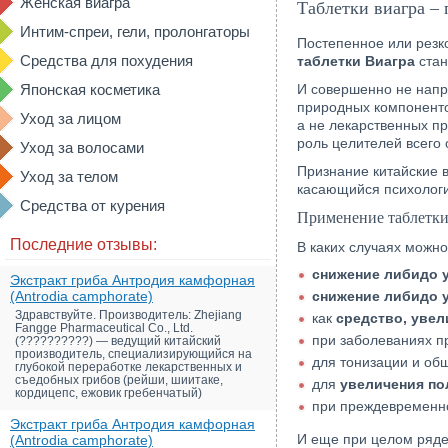
Женская виагра
Таблетки виагра –
Интим-спреи, гели, пролонгаторы
Постепенное или рез
Средства для похудения
таблетки Виагра
стан
Японская косметика
И совершенно не напр
природных компонент
Уход за лицом
а не лекарственных п
роль целителей всего 
Уход за волосами
Признание китайские в
Уход за телом
касающийся психологи
Средства от курения
Применение таблетки
Последние отзывы:
В каких случаях можн
снижение либидо 
Экстракт гриба Антродия камфорная
(Antrodia camphorate)
снижение либидо 
Здравствуйте. Производитель: Zhejiang
как
средство, уве
Fangge Pharmaceutical Co., Ltd.
при заболеваниях п
(??????????) — ведущий китайский
производитель, специализирующийся на
для тонизации и об
глубокой переработке лекарственных и
съедобных грибов (рейши, шиитаке,
для
увеличения по
кордицепс, ежовик гребенчатый)
при преждевременно
Экстракт гриба Антродия камфорная
И еще при целом ряде
(Antrodia camphorate)