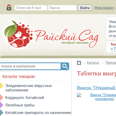
Войти
Регистрация
|
Ува
Вся
рын
отз
Те
+7
→
Каталог
→
Препа
Таблетки виаг
Каталог товаров:
Эпидемические вирусные
Виагра "Отважный
заболевания
Кордицепс Китайский
Лечебные грибы
Китайские препараты по назначению