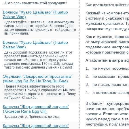
А кто производитель этой продукции?
Как проявляется действи
Болюсы "Хуато Цзайцзао" (Huatuo
Каждый из компоненто
Zaizao Wan)
систему и снабжают кр
Здравствуйте, Светлана. Вам необходимо
мужском организме. 
сделать перерыв в приёме болюсов 2 дня,
нескрываемую жажду с
затем принимать половину от той дозы что
вы принимали.
Как и мужская,
женска
от американской виаг
Болюсы "Хуато Цзайцзао" (Huatuo
Zaizao Wan)
подавленное настроен
которые практически с
День добрый! Подскажите, может ли этот
препарат повышать давление? Вчера
начала пить болюсы, а сегодня утром
А
таблетки виагра э
давление повысилось 170 на 110, никогда
такого высокого давлени у меня на было!
1. не имеют побочны
Эмульсия "Лекарство от простатита"
2. не вызывают привы
(Miao Ling Da Bo Lie Tong Ru Gao)
3. не накапливаются 
Привет Какова эффективность этого
препарата? Почему я спрашиваю? Мы все
4. и полностью вывод
принимали лекарства от простатита. Пишу
из Турции. Спасибо.
В общем – суперсред
Капсулы "Жир древесной лягушки"
начинается оно прибл
(Xixuepai Rana Egg Oil)
эрекции. Если же испо
Здравствуйте. Принимать до еды.
нужно перед сном в те
инструкции, прилагаем
Капсулы "Жир древесной лягушки"