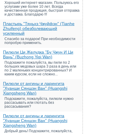
Хороший интернет-магазин. Пользуюсь его
услугами уже более 10 лет. Всегда
качественная продукция, быстрая отправка
и доставка. Благодарю !!!
Пластырь "Тяньхэ Чжуйфэн" (Tianhe
Zhuifeng) обезболевающий
усиленный
Спасибо за подарок! При необходимости
попробую применить.
Пилюли Ци Желудка "Бу Чжун И Ци
Вань" (Buzhong Yiqi Wan)
Подскажите пожалуйста, вы пили по 2
больших медовых шара 3 раза в день или
по 2 маленьких концентрированных? И
каким курсом, если не сложно...
Пилюли от ангины и ларингита
"Хуанши Сяншэн Ван" (Huangshi
Xiangsheng Wan)
Подскажите, пожалуйста, пилюли нужно
рассасывать или глотать без
рассасывания?
Пилюли от ангины и ларингита
"Хуанши Сяншэн Ван" (Huangshi
Xiangsheng Wan)
Добрый день! Подскажите, пожалуйста,