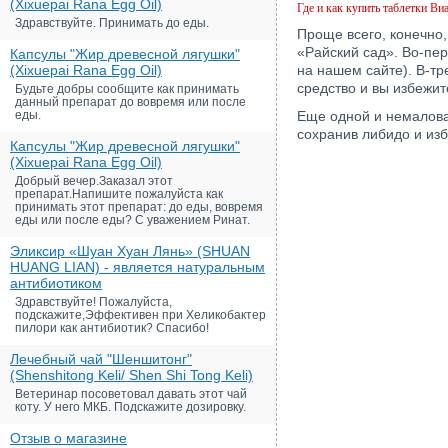
(Xixuepai Rana Egg Oil)
Где и как купить таблетки Ви
Здравствуйте. Принимать до еды.
Проще всего, конечно
«Райский сад». Во-пер
Капсулы "Жир древесной лягушки"
(Xixuepai Rana Egg Oil)
на нашем сайте). В-тр
средство и вы избежи
Будьте добры сообщите как принимать
данный препарат до вовремя или после
еды.
Еще одной и немалов
сохранив либидо и изб
Капсулы "Жир древесной лягушки"
(Xixuepai Rana Egg Oil)
Добрый вечер.Заказал этот
препарат.Напишите пожалуйста как
принимать этот препарат: до еды, вовремя
еды или после еды? С уважением Ринат.
Эликсир «Шуан Хуан Лянь» (SHUAN
HUANG LIAN) - является натуральным
антибиотиком
Здравствуйте! Пожалуйста,
подскажите,Эффективен при Хеликобактер
пилори как антибиотик? Спасибо!
Лечебный чай "Шеншитонг"
(Shenshitong Keli/ Shen Shi Tong Keli)
Ветеринар посоветовал давать этот чай
коту. У него МКБ. Подскажите дозировку.
Отзыв о магазине