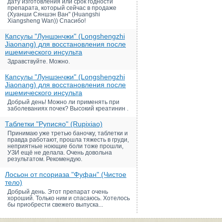
дату изготовления или срок годности
препарата, который сейчас в продаже
(Хуанши Сяншэн Ван" (Huangshi
Xiangsheng Wan)) Спасибо!
Капсулы "Луншэнчжи" (Longshengzhi
Jiaonang) для восстановления после
ишемического инсульта
Здравствуйте. Можно.
Капсулы "Луншэнчжи" (Longshengzhi
Jiaonang) для восстановления после
ишемического инсульта
Добрый день! Можно ли применять при
заболеваниях почек? Высокий креатинин .
Таблетки "Руписяо" (Rupixiao)
Принимаю уже третью баночку, таблетки и
правда работают, прошла тяжесть в груди,
неприятные ноющие боли тоже прошли,
УЗИ ещё не делала. Очень довольна
результатом. Рекомендую.
Лосьон от псориаза "Фуфан" (Чистое
тело)
Добрый день. Этот препарат очень
хороший. Только ним и спасаюсь. Хотелось
бы приобрести свежего выпуска...