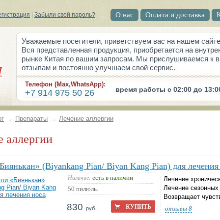
О нас
Оплата и доставка
егистрация
|
Забыли свой пароль?
Уважаемые посетители, приветствуем вас на нашем сайте
Вся представленная продукция, приобретается на внутре
рынке Китая по вашим запросам. Мы прислушиваемся к 
отзывам и постоянно улучшаем свой сервис.
Телефон (Max,WhatsApp):
время работы с 02:00 до 13:0
+7 914 975 50 26
ог
→
Препараты
→
Лечение аллергии
ие аллергии
иянькан» (Biyankang Pian/ Biyan Kang Pian) для лечения
есть в наличии
Наличие:
Лечение хроническ
Лечение сезонных 
50 пилюль.
Возвращает чувст
830
КУПИТЬ
отзывы
8
руб.