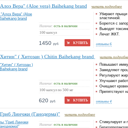
Алоэ Вера" (Aloe vera) Baihekang brand
читать подробнее
Убирают прыщи 
эластичной.
Борются с запо
есть в наличии
Наличие:
Выводят токсин
100 капсул
Лечат ЖКТ.
1450
КУПИТЬ
отзывы
6
руб.
Хитин" ( Хитозан ) Chitin Baihekang brand
читать подробн
Повышают имму
Замедляют проц
Регулируют жир
Улучшают работ
есть в наличии
Наличие:
Очищают кровен
100 капсул по 500 мг
Препятствуют н
620
КУПИТЬ
отзывы
4
руб.
Гриб Линчжи (Ганодерма)"
читать подробнее
Стимулирует и 
есть в наличии
Наличие:
Гепатопротектор