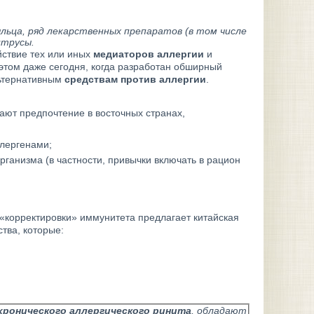
ьца, ряд лекарственных препаратов (в том числе
итрусы.
йствие тех или иных
медиаторов аллергии
и
этом даже сегодня, когда разработан обширный
льтернативным
средствам против аллергии
.
дают предпочтение в восточных странах,
ллергенами;
ганизма (в частности, привычки включать в рацион
«корректировки» иммунитета предлагает китайская
тва, которые:
хронического аллергического ринита
, обладают