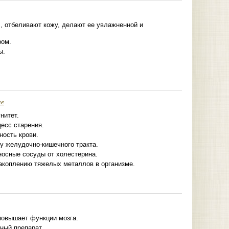
, отбеливают кожу, делают ее увлажненной и
ром.
ы.
ее
нитет.
есс старения.
ность крови.
у желудочно-кишечного тракта.
осные сосуды от холестерина.
акоплению тяжелых металлов в организме.
повышает функции мозга.
ный препарат.