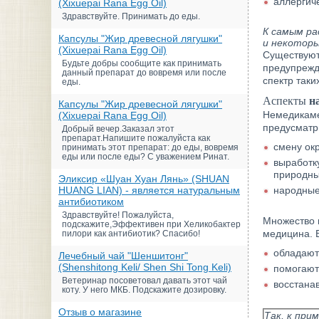
аллергиче
(Xixuepai Rana Egg Oil)
Здравствуйте. Принимать до еды.
К самым ра
Капсулы "Жир древесной лягушки"
и некоторы
(Xixuepai Rana Egg Oil)
Существуют
Будьте добры сообщите как принимать
предупрежд
данный препарат до вовремя или после
спектр так
еды.
Аспекты
н
Капсулы "Жир древесной лягушки"
Немедикам
(Xixuepai Rana Egg Oil)
предусматр
Добрый вечер.Заказал этот
препарат.Напишите пожалуйста как
смену ок
принимать этот препарат: до еды, вовремя
еды или после еды? С уважением Ринат.
выработк
природны
Эликсир «Шуан Хуан Лянь» (SHUAN
HUANG LIAN) - является натуральным
народные
антибиотиком
Здравствуйте! Пожалуйста,
Множество 
подскажите,Эффективен при Хеликобактер
медицина. 
пилори как антибиотик? Спасибо!
обладают
Лечебный чай "Шеншитонг"
(Shenshitong Keli/ Shen Shi Tong Keli)
помогают
Ветеринар посоветовал давать этот чай
восстана
коту. У него МКБ. Подскажите дозировку.
Отзыв о магазине
Так, к пр