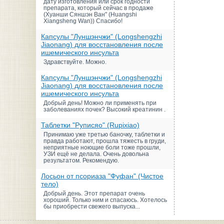
дату изготовления или срок годности
препарата, который сейчас в продаже
(Хуанши Сяншэн Ван" (Huangshi
Xiangsheng Wan)) Спасибо!
Капсулы "Луншэнчжи" (Longshengzhi
Jiaonang) для восстановления после
ишемического инсульта
Здравствуйте. Можно.
Капсулы "Луншэнчжи" (Longshengzhi
Jiaonang) для восстановления после
ишемического инсульта
Добрый день! Можно ли применять при
заболеваниях почек? Высокий креатинин .
Таблетки "Руписяо" (Rupixiao)
Принимаю уже третью баночку, таблетки и
правда работают, прошла тяжесть в груди,
неприятные ноющие боли тоже прошли,
УЗИ ещё не делала. Очень довольна
результатом. Рекомендую.
Лосьон от псориаза "Фуфан" (Чистое
тело)
Добрый день. Этот препарат очень
хороший. Только ним и спасаюсь. Хотелось
бы приобрести свежего выпуска...