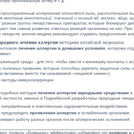
скую бронхиальную астму и т. д.
спространённым аллергенам относятся пыль, растительная пыл
е местные анестетики), пчелиный и осиный яд, молоко, яйца, ц
 разные группы лекарственных препаратов, которые блокируют де
ают тем самым развитие ответных реакций организма на них. При 
их лекарств, многие медики рекомендуют отдавать предпочтение а
ародного лечения аллергии
методами китайской медицины
ентозное
лечение аллергии в домашних условиях
, которому от
ивает:
ружающей среды - для того, чтобы свести к минимуму контакты с а
у полезных привычек, которые способны укрепить защитные силы ор
е витамины вместо так называемой «пищевой химии»);
 методы иммунокоррекции.
подобных методов
лечении аллергии народными средствами
и 
В частности, именно в Поднебесной разработаны природные лекарс
 направленным и комплексным оздоровительным воздействием;
 предупредить
проявления аллергии
в ослабленном организме;
вливают работу разных органов после аллергических осложнений.
имеру, пилюли «Биянькан» эффективно избавляют от
острого и 