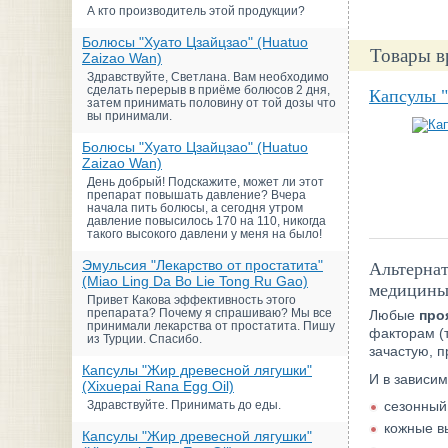
А кто производитель этой продукции?
Болюсы "Хуато Цзайцзао" (Huatuo
Товары в
Zaizao Wan)
Здравствуйте, Светлана. Вам необходимо
сделать перерыв в приёме болюсов 2 дня,
Капсулы 
затем принимать половину от той дозы что
вы принимали.
Болюсы "Хуато Цзайцзао" (Huatuo
Zaizao Wan)
День добрый! Подскажите, может ли этот
препарат повышать давление? Вчера
начала пить болюсы, а сегодня утром
давление повысилось 170 на 110, никогда
такого высокого давлени у меня на было!
Эмульсия "Лекарство от простатита"
Альтернат
(Miao Ling Da Bo Lie Tong Ru Gao)
медицин
Привет Какова эффективность этого
препарата? Почему я спрашиваю? Мы все
Любые
про
принимали лекарства от простатита. Пишу
факторам (
из Турции. Спасибо.
зачастую, п
Капсулы "Жир древесной лягушки"
И в зависим
(Xixuepai Rana Egg Oil)
Здравствуйте. Принимать до еды.
сезонный
кожные вы
Капсулы "Жир древесной лягушки"