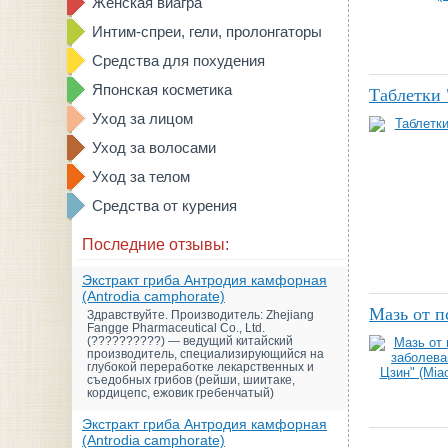
Женская виагра
Интим-спреи, гели, пролонгаторы
Средства для похудения
Японская косметика
Таблетки
Уход за лицом
Уход за волосами
Уход за телом
Средства от курения
Последние отзывы:
Экстракт гриба Антродия камфорная
(Antrodia camphorate)
Мазь от п
Здравствуйте. Производитель: Zhejiang
Fangge Pharmaceutical Co., Ltd.
(??????????) — ведущий китайский
производитель, специализирующийся на
глубокой переработке лекарственных и
съедобных грибов (рейши, шиитаке,
кордицепс, ежовик гребенчатый)
Экстракт гриба Антродия камфорная
(Antrodia camphorate)