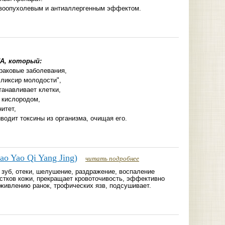
воопухолевым и антиаллергенным эффектом.
А
, который:
раковые заболевания,
эликсир молодости",
танавливает клетки,
 кислородом,
итет,
водит токсины из организма, очищая его.
o Yao Qi Yang Jing)
читать подробнее
 зуб, отеки, шелушение, раздражение, воспаление
стков кожи, прекращает кровоточивость, эффективно
аживлению ранок, трофических язв, подсушивает.