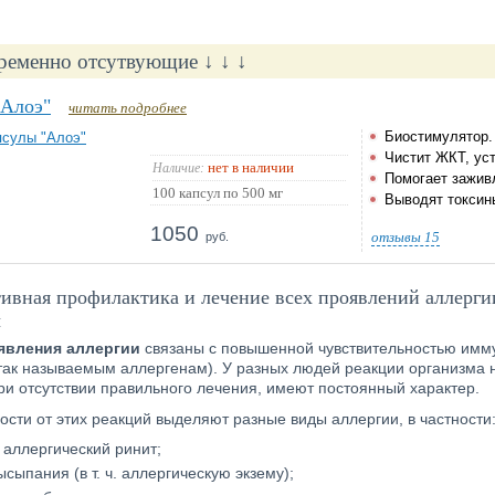
ременно отсутвующие ↓ ↓ ↓
"Алоэ"
читать подробнее
Биостимулятор.
Чистит ЖКТ, ус
нет в наличии
Наличие:
Помогает зажив
100 капсул по 500 мг
Выводят токсины
1050
отзывы
15
руб.
ивная профилактика и лечение всех проявлений аллерги
ы
явления аллергии
связаны с повышенной чувствительностью им
так называемым аллергенам). У разных людей реакции организма н
ри отсутствии правильного лечения, имеют постоянный характер.
ости от этих реакций выделяют разные виды аллергии, в частности
 аллергический ринит;
сыпания (в т. ч. аллергическую экзему);