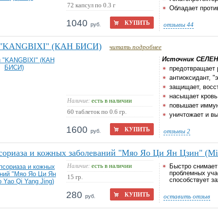
72 капсул по 0.3 г
Обладает проти
1040
КУПИТЬ
отзывы
44
руб.
 "KANGBIXI" (КАН БИСИ)
читать подробнее
Источник
СЕЛЕН
предотвращает 
антиоксидант, "
защищает, восс
насыщает кровь
есть в наличии
Наличие:
повышает иммун
60 таблеток по 0.6 гр.
уничтожает и вы
1600
КУПИТЬ
отзывы
2
руб.
сориаза и кожных заболеваний "Мяо Яо Ци Ян Цзин" (Mia
есть в наличии
Наличие:
Быстро снимает
проблемных уча
15 гр.
способствует з
280
КУПИТЬ
оставить отзыв
руб.