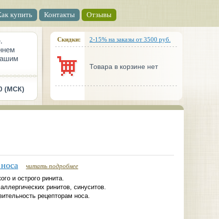
Как купить
Контакты
Отзывы
Скидки:
2-15% на заказы от 3500 руб.
.
ннем
вашим
Товара в корзине нет
0 (МСК)
 носа
читать подробнее
ого и острого ринита.
аллергических ринитов, синуситов.
вительность рецепторам носа.