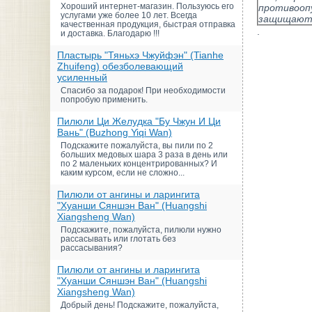
Хороший интернет-магазин. Пользуюсь его
противооп
услугами уже более 10 лет. Всегда
защищают 
качественная продукция, быстрая отправка
.
и доставка. Благодарю !!!
Пластырь "Тяньхэ Чжуйфэн" (Tianhe
Zhuifeng) обезболевающий
усиленный
Спасибо за подарок! При необходимости
попробую применить.
Пилюли Ци Желудка "Бу Чжун И Ци
Вань" (Buzhong Yiqi Wan)
Подскажите пожалуйста, вы пили по 2
больших медовых шара 3 раза в день или
по 2 маленьких концентрированных? И
каким курсом, если не сложно...
Пилюли от ангины и ларингита
"Хуанши Сяншэн Ван" (Huangshi
Xiangsheng Wan)
Подскажите, пожалуйста, пилюли нужно
рассасывать или глотать без
рассасывания?
Пилюли от ангины и ларингита
"Хуанши Сяншэн Ван" (Huangshi
Xiangsheng Wan)
Добрый день! Подскажите, пожалуйста,