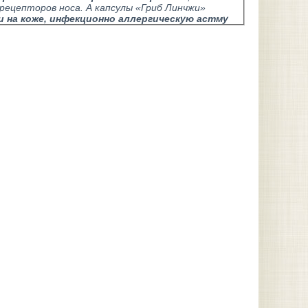
ецепторов носа. А капсулы «Гриб Линчжи»
и на коже, инфекционно аллергическую астму