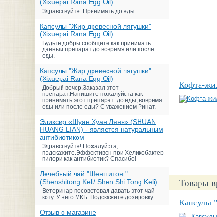
(Xixuepai Rana Egg Oil)
Здравствуйте. Принимать до еды.
Капсулы "Жир древесной лягушки"
(Xixuepai Rana Egg Oil)
Будьте добры сообщите как принимать
данный препарат до вовремя или после
еды.
Капсулы "Жир древесной лягушки"
(Xixuepai Rana Egg Oil)
Кофта-жи
Добрый вечер.Заказал этот
препарат.Напишите пожалуйста как
принимать этот препарат: до еды, вовремя
еды или после еды? С уважением Ринат.
Эликсир «Шуан Хуан Лянь» (SHUAN
HUANG LIAN) - является натуральным
антибиотиком
Здравствуйте! Пожалуйста,
подскажите,Эффективен при Хеликобактер
пилори как антибиотик? Спасибо!
Лечебный чай "Шеншитонг"
(Shenshitong Keli/ Shen Shi Tong Keli)
Товары в
Ветеринар посоветовал давать этот чай
коту. У него МКБ. Подскажите дозировку.
Капсулы "
Отзыв о магазине