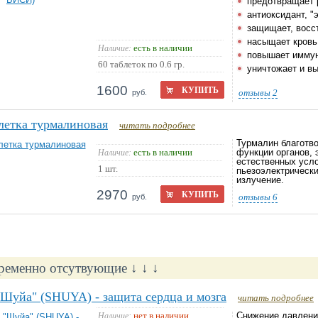
предотвращает 
антиоксидант, "
защищает, восс
насыщает кровь
есть в наличии
Наличие:
повышает иммун
60 таблеток по 0.6 гр.
уничтожает и вы
1600
КУПИТЬ
отзывы
2
руб.
летка турмалиновая
читать подробнее
Турмалин благотво
есть в наличии
Наличие:
функции органов, 
естественных усл
1 шт.
пьезоэлектрически
излучение.
2970
КУПИТЬ
отзывы
6
руб.
ременно отсутвующие ↓ ↓ ↓
Шуйа" (SHUYA) - защита сердца и мозга
читать подробнее
нет в наличии
Наличие:
Снижение давления