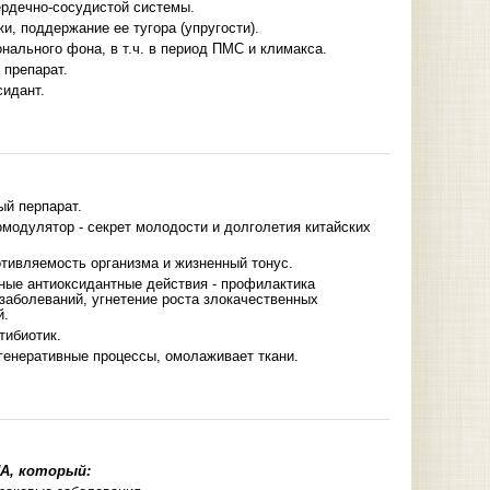
рдечно-сосудистой системы.
, поддержание ее тугора (упругости).
нального фона, в т.ч. в период ПМС и климакса.
 препарат.
идант.
ый перпарат.
одулятор - секрет молодости и долголетия китайских
тивляемость организма и жизненный тонус.
ные антиоксидантные действия - профилактика
заболеваний, угнетение роста злокачественных
й.
тибиотик.
генеративные процессы, омолаживает ткани.
А
, который: