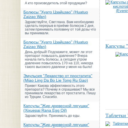
А кто производитель этой продукции?
Болюсы "Хуато Цзайцзао" (Huatuo
Zaizao Wan)
Здравствуйте, Светлана. Вам необходимо
сделать перерыв в приёме болюсов 2 дня,
затем принимать половину от той дозы что
вы принимали.
Болюсы "Хуато Цзайцзао" (Huatuo
Капсулы "
Zaizao Wan)
День добрый! Подскажите, может ли этот
препарат повышать давление? Вчера
начала пить болюсы, а сегодня утром
давление повысилось 170 на 110, никогда
такого высокого давлени у меня на было!
Эмульсия "Лекарство от простатита"
(Miao Ling Da Bo Lie Tong Ru Gao)
Привет Какова эффективность этого
препарата? Почему я спрашиваю? Мы все
принимали лекарства от простатита. Пишу
из Турции. Спасибо.
Капсулы "Жир древесной лягушки"
(Xixuepai Rana Egg Oil)
Таблетки
Здравствуйте. Принимать до еды.
Капсулы "Жир древесной лягушки"