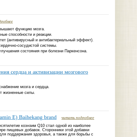
дробнее
вышают функцию мозга.
ные способности и реакции.
ет (антивирусный и антибактериальный эффект).
сердечно-сосудистой системы.
улучшения состояния при болезни Паркенсона.
ения сердца и активизации мозгового
снабжение мозга и сердца.
т жизненные силы.
amin E) Baihekang brand
читать подробнее
есятилетие коэнзим Q10 стал одной из наиболее
ире пищевых добавок. Сторонники этой добавки
для поддержания здоровья, а также для борьбы с