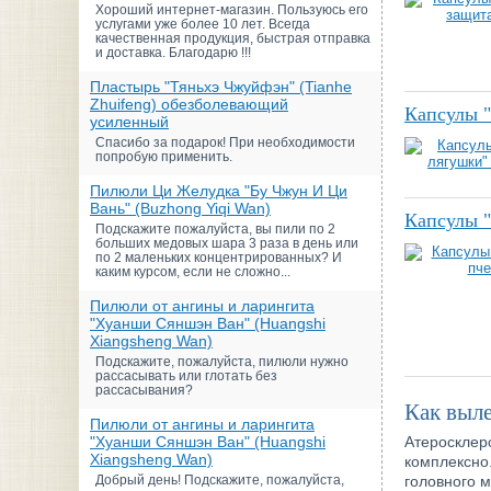
Хороший интернет-магазин. Пользуюсь его
услугами уже более 10 лет. Всегда
качественная продукция, быстрая отправка
и доставка. Благодарю !!!
Пластырь "Тяньхэ Чжуйфэн" (Tianhe
Zhuifeng) обезболевающий
Капсулы "
усиленный
Спасибо за подарок! При необходимости
попробую применить.
Пилюли Ци Желудка "Бу Чжун И Ци
Вань" (Buzhong Yiqi Wan)
Капсулы 
Подскажите пожалуйста, вы пили по 2
больших медовых шара 3 раза в день или
по 2 маленьких концентрированных? И
каким курсом, если не сложно...
Пилюли от ангины и ларингита
"Хуанши Сяншэн Ван" (Huangshi
Xiangsheng Wan)
Подскажите, пожалуйста, пилюли нужно
рассасывать или глотать без
рассасывания?
Как выле
Пилюли от ангины и ларингита
"Хуанши Сяншэн Ван" (Huangshi
Атеросклеро
Xiangsheng Wan)
комплексно.
Добрый день! Подскажите, пожалуйста,
головного м