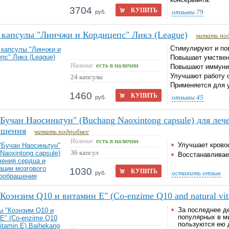
консерванта.
3704
КУПИТЬ
отзывы
79
руб.
капсулы "Линчжи и Кордицепс" Ликэ (League)
читать по
Стимулируют и по
Повышает умствен
есть в наличии
Наличие:
Повышают иммунит
Улучшают работу 
24 капсулы
Применяется для 
1460
КУПИТЬ
отзывы
45
руб.
Бучан Наосиньтун" (Buchang Naoxintong capsule) для леч
ащения
читать подробнее
есть в наличии
Наличие:
Улучшает крово
36 капсул
Восстанавливае
1030
КУПИТЬ
оставить отзыв
руб.
Коэнзим Q10 и витамин Е" (Co-enzime Q10 and natural vit
За последнее д
популярных в м
пользуются ею 