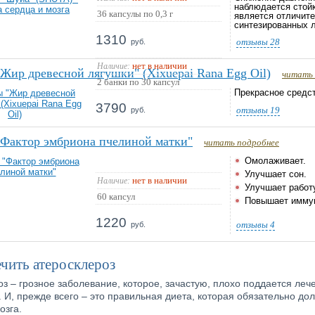
наблюдается стойк
36 капсулы по 0,3 г
является отличите
синтезированных л
1310
отзывы
28
руб.
нет в наличии
Наличие:
Жир древесной лягушки" (Xixuepai Rana Egg Oil)
читать 
2 банки по 30 капсул
Прекрасное средс
3790
отзывы
19
руб.
"Фактор эмбриона пчелиной матки"
читать подробнее
Омолаживает.
Улучшает сон.
нет в наличии
Наличие:
Улучшает работу
60 капсул
Повышает иммун
1220
отзывы
4
руб.
чить атеросклероз
з – грозное заболевание, которое, зачастую, плохо поддается ле
 И, прежде всего – это правильная диета, которая обязательно д
озга.