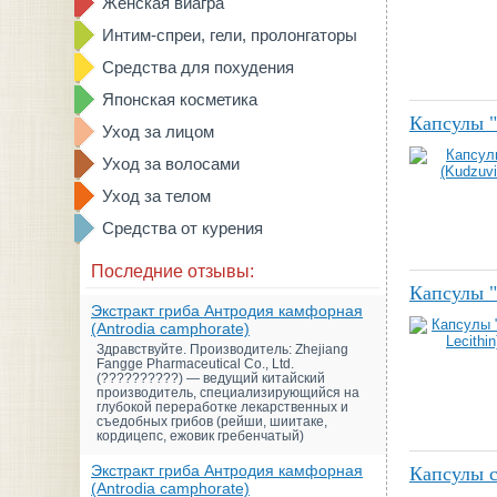
Женская виагра
Интим-спреи, гели, пролонгаторы
Средства для похудения
Японская косметика
Капсулы "
Уход за лицом
Уход за волосами
Уход за телом
Средства от курения
Последние отзывы:
Капсулы "
Экстракт гриба Антродия камфорная
(Antrodia camphorate)
Здравствуйте. Производитель: Zhejiang
Fangge Pharmaceutical Co., Ltd.
(??????????) — ведущий китайский
производитель, специализирующийся на
глубокой переработке лекарственных и
съедобных грибов (рейши, шиитаке,
кордицепс, ежовик гребенчатый)
Экстракт гриба Антродия камфорная
Капсулы с
(Antrodia camphorate)