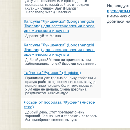
дату изготовления или срок годности
препарата, который сейчас в продаже
Но, следует
(Хуанши Сяншэн Ван" (Huangshi
препараты 
Xiangsheng Wan)) Спасибо!
иммунную с
Капсулы "Луншэнчжи" (Longshengzhi
добиться н
Jiaonang) для восстановления после
ишемического инсульта
Здравствуйте. Можно.
Капсулы "Луншэнчжи" (Longshengzhi
Jiaonang) для восстановления после
ишемического инсульта
Добрый день! Можно ли применять при
заболеваниях почек? Высокий креатинин .
Таблетки "Руписяо" (Rupixiao)
Принимаю уже третью баночку, таблетки и
правда работают, прошла тяжесть в груди,
неприятные ноющие боли тоже прошли,
УЗИ ещё не делала. Очень довольна
результатом. Рекомендую.
Лосьон от псориаза "Фуфан" (Чистое
тело)
Добрый день. Этот препарат очень
хороший. Только ним и спасаюсь. Хотелось
бы приобрести свежего выпуска...