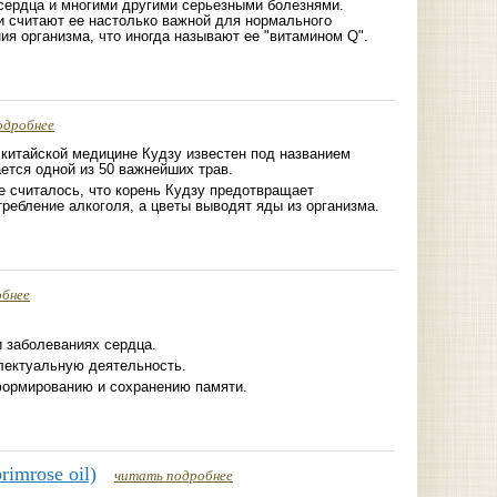
сердца и многими другими серьезными болезнями.
и считают ее настолько важной для нормального
я организма, что иногда называют ее "витамином Q".
одробнее
 китайской медицине Кудзу известен под названием
ается одной из 50 важнейших трав.
е считалось, что корень Кудзу предотвращает
ребление алкоголя, а цветы выводят яды из организма.
обнее
 заболеваниях сердца.
лектуальную деятельность.
ормированию и сохранению памяти.
imrose oil)
читать подробнее