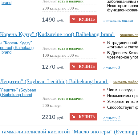
есть в наличии
Наличие:
заболеваниями 
Некоторые врач
200 капсул по 500 мг.
функционировани
1490
КУПИТЬ
оставить отзыв
руб.
Корень Кудзу" (Kudzuvine root) Baihekang brand
читать п
В традиционной
«гэгэнь» и счит
есть в наличии
Наличие:
В Древнем Кита
100 капсул по 500 мг.
чрезмерное упот
1270
КУПИТЬ
отзывы
3
руб.
Лецитин" (Soybean Lecithin) Baihekang brand
читать подр
Чистят сосуды.
Незаменимы при
есть в наличии
Наличие:
Ускоряют интел
200 капсул
Способствуют ф
2210
КУПИТЬ
отзывы
2
руб.
 гамма-линолиевой кислотой "Масло энотеры" (Evening pr