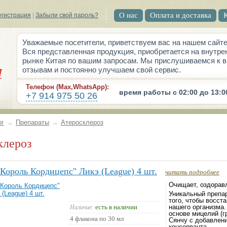
О нас
Оплата и доставка
егистрация
|
Забыли свой пароль?
Уважаемые посетители, приветствуем вас на нашем сайте
Вся представленная продукция, приобретается на внутре
рынке Китая по вашим запросам. Мы прислушиваемся к 
отзывам и постоянно улучшаем свой сервис.
Телефон (Max,WhatsApp):
время работы с 02:00 до 13:0
+7 914 975 50 26
ог
→
Препараты
→
Атеросклероз
клероз
Король Кордицепс" Ликэ (League) 4 шт.
читать подробнее
Очищает, оздоравл
Уникальный препар
того, чтобы восст
есть в наличии
Наличие:
нашего организма.
основе мицелий (г
4 флакона по 30 мл
Сянчу с добавлени