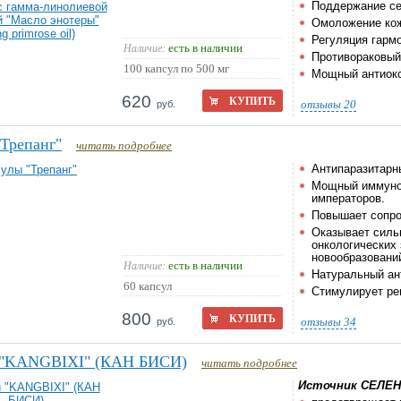
Поддержание се
Омоложение кожи
Регуляция гармо
есть в наличии
Наличие:
Противораковый
100 капсул по 500 мг
Мощный антиокс
620
КУПИТЬ
отзывы
20
руб.
Трепанг"
читать подробнее
Антипаразитарн
Мощный иммуном
императоров.
Повышает сопро
Оказывает силь
онкологических 
новообразовани
есть в наличии
Наличие:
Натуральный ан
60 капсул
Стимулирует ре
800
КУПИТЬ
отзывы
34
руб.
 "KANGBIXI" (КАН БИСИ)
читать подробнее
Источник
СЕЛЕН