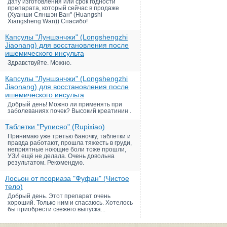
дату изготовления или срок годности
препарата, который сейчас в продаже
(Хуанши Сяншэн Ван" (Huangshi
Xiangsheng Wan)) Спасибо!
Капсулы "Луншэнчжи" (Longshengzhi
Jiaonang) для восстановления после
ишемического инсульта
Здравствуйте. Можно.
Капсулы "Луншэнчжи" (Longshengzhi
Jiaonang) для восстановления после
ишемического инсульта
Добрый день! Можно ли применять при
заболеваниях почек? Высокий креатинин .
Таблетки "Руписяо" (Rupixiao)
Принимаю уже третью баночку, таблетки и
правда работают, прошла тяжесть в груди,
неприятные ноющие боли тоже прошли,
УЗИ ещё не делала. Очень довольна
результатом. Рекомендую.
Лосьон от псориаза "Фуфан" (Чистое
тело)
Добрый день. Этот препарат очень
хороший. Только ним и спасаюсь. Хотелось
бы приобрести свежего выпуска...