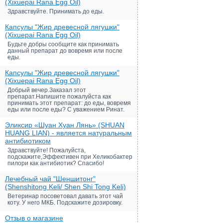
(Xixuepai Rana Egg Oil)
Здравствуйте. Принимать до еды.
Капсулы "Жир древесной лягушки"
(Xixuepai Rana Egg Oil)
Будьте добры сообщите как принимать
данный препарат до вовремя или после
еды.
Капсулы "Жир древесной лягушки"
(Xixuepai Rana Egg Oil)
Добрый вечер.Заказал этот
препарат.Напишите пожалуйста как
принимать этот препарат: до еды, вовремя
еды или после еды? С уважением Ринат.
Эликсир «Шуан Хуан Лянь» (SHUAN
HUANG LIAN) - является натуральным
антибиотиком
Здравствуйте! Пожалуйста,
подскажите,Эффективен при Хеликобактер
пилори как антибиотик? Спасибо!
Лечебный чай "Шеншитонг"
(Shenshitong Keli/ Shen Shi Tong Keli)
Ветеринар посоветовал давать этот чай
коту. У него МКБ. Подскажите дозировку.
Отзыв о магазине