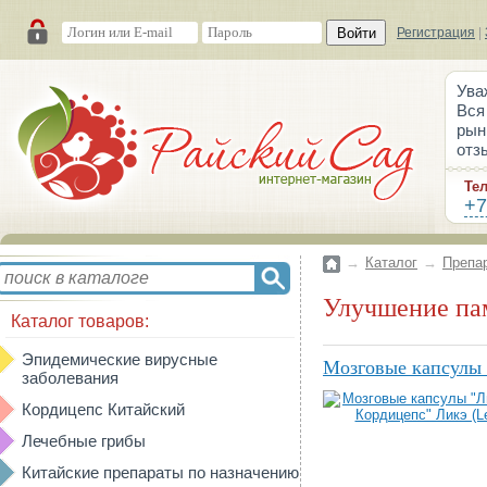
Войти
Регистрация
|
Ува
Вся
рын
отз
Те
+7
→
Каталог
→
Препа
Улучшение па
Каталог товаров:
Эпидемические вирусные
Мозговые капсулы 
заболевания
Кордицепс Китайский
Лечебные грибы
Китайские препараты по назначению