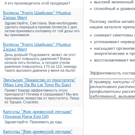
высокий жизненный 
А кто производитель этой продукции?
спокойный и уравно
Болюсы "Хуато Цзайцзао" (Huatuo
Zaizao Wan)
Поэтому любое китай
Здравствуйте, Светлана. Вам необходимо
нашем каталоге препа
сделать перерыв в приёме болюсов 2 дня,
затем принимать половину от той дозы что
снимают симптомы х
вы принимали.
успокаивают нервну
Болюсы "Хуато Цзайцзао" (Huatuo
насыщают организм 
Zaizao Wan)
энергетические и п
День добрый! Подскажите, может ли этот
препарат повышать давление? Вчера
восстанавливают ми
начала пить болюсы, а сегодня утром
давление повысилось 170 на 110, никогда
такого высокого давлени у меня на было!
Эффективность состав
Эмульсия "Лекарство от простатита"
К примеру, капсулы «
(Miao Ling Da Bo Lie Tong Ru Gao)
реликтового растени
Привет Какова эффективность этого
профилактики рассея
препарата? Почему я спрашиваю? Мы все
заболеваний, вызыва
принимали лекарства от простатита. Пишу
из Турции. Спасибо.
Капсулы "Жир древесной лягушки"
(Xixuepai Rana Egg Oil)
Здравствуйте. Принимать до еды.
Капсулы "Жир древесной лягушки"