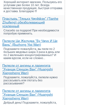
Хороший интернет-магазин. Пользуюсь его
услугами уже более 10 лет. Всегда
качественная продукция, быстрая отправка
и доставка. Благодарю !!!
Пластырь "Тяньхэ Чжуйфэн" (Tianhe
Zhuifeng) обезболевающий
усиленный
Спасибо за подарок! При необходимости
попробую применить.
Пилюли Ци Желудка "Бу Чжун И Ци
Вань" (Buzhong Yiqi Wan)
Подскажите пожалуйста, вы пили по 2
больших медовых шара 3 раза в день или
по 2 маленьких концентрированных? И
каким курсом, если не сложно...
Пилюли от ангины и ларингита
"Хуанши Сяншэн Ван" (Huangshi
Xiangsheng Wan)
Подскажите, пожалуйста, пилюли нужно
рассасывать или глотать без
рассасывания?
Пилюли от ангины и ларингита
"Хуанши Сяншэн Ван" (Huangshi
Xiangsheng Wan)
Добрый день! Подскажите, пожалуйста,