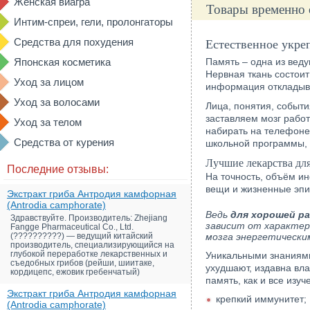
Женская виагра
Товары временно 
Интим-спреи, гели, пролонгаторы
Средства для похудения
Естественное укре
Японская косметика
Память – одна из вед
Нервная ткань состои
Уход за лицом
информация откладыва
Уход за волосами
Лица, понятия, событи
заставляем мозг работ
Уход за телом
набирать на телефоне
Средства от курения
школьной программы, к
Лучшие лекарства дл
Последние отзывы:
На точность, объём и
вещи и жизненные эпи
Экстракт гриба Антродия камфорная
(Antrodia camphorate)
Ведь
для хорошей р
Здравствуйте. Производитель: Zhejiang
зависит от характер
Fangge Pharmaceutical Co., Ltd.
(??????????) — ведущий китайский
мозга энергетически
производитель, специализирующийся на
глубокой переработке лекарственных и
Уникальными знаниям
съедобных грибов (рейши, шиитаке,
ухудшают, издавна вл
кордицепс, ежовик гребенчатый)
память, как и все изу
Экстракт гриба Антродия камфорная
крепкий иммунитет;
(Antrodia camphorate)