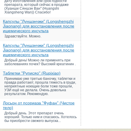
дату изготовления или срок годности
препарата, который сейчас в продаже
(Хуанши Сяншэн Ван" (Huangshi
Xiangsheng Wan)) Спасибо!
Капсулы "Луншэнчжи" (Longshengzhi
Jiaonang) для восстановления после
ишемического инсульта
Здравствуйте. Можно.
Капсулы "Луншэнчжи" (Longshengzhi
Jiaonang) для восстановления после
ишемического инсульта
Добрый день! Можно ли применять при
заболеваниях почек? Высокий креатинин .
Таблетки "Руписяо" (Rupixiao)
Принимаю уже третью баночку, таблетки и
правда работают, прошла тяжесть в груди,
неприятные ноющие боли тоже прошли,
УЗИ ещё не делала. Очень довольна
результатом. Рекомендую.
Лосьон от псориаза "Фуфан" (Чистое
тело)
Добрый день. Этот препарат очень
хороший. Только ним и спасаюсь. Хотелось
бы приобрести свежего выпуска...