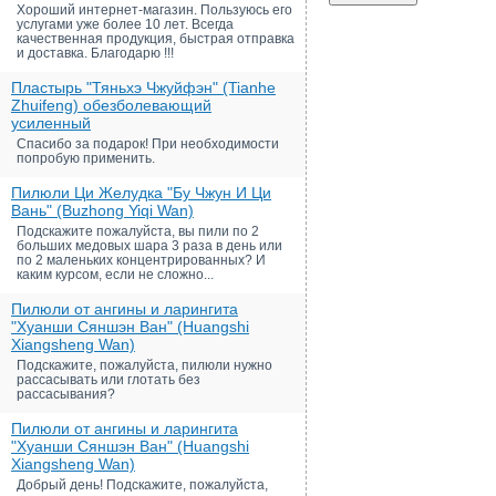
Хороший интернет-магазин. Пользуюсь его
услугами уже более 10 лет. Всегда
качественная продукция, быстрая отправка
и доставка. Благодарю !!!
Пластырь "Тяньхэ Чжуйфэн" (Tianhe
Zhuifeng) обезболевающий
усиленный
Спасибо за подарок! При необходимости
попробую применить.
Пилюли Ци Желудка "Бу Чжун И Ци
Вань" (Buzhong Yiqi Wan)
Подскажите пожалуйста, вы пили по 2
больших медовых шара 3 раза в день или
по 2 маленьких концентрированных? И
каким курсом, если не сложно...
Пилюли от ангины и ларингита
"Хуанши Сяншэн Ван" (Huangshi
Xiangsheng Wan)
Подскажите, пожалуйста, пилюли нужно
рассасывать или глотать без
рассасывания?
Пилюли от ангины и ларингита
"Хуанши Сяншэн Ван" (Huangshi
Xiangsheng Wan)
Добрый день! Подскажите, пожалуйста,