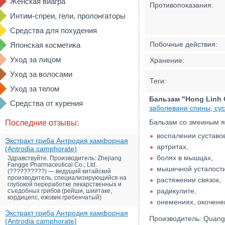
Женская виагра
Противопоказания:
Интим-спреи, гели, пролонгаторы
Средства для похудения
Побочные действия:
Японская косметика
Уход за лицом
Хранение:
Уход за волосами
Теги:
Уход за телом
Бальзам "Hong Linh 
Средства от курения
заболевани спины, су
Бальзам со змеиным яд
Последние отзывы:
воспалении суставов
Экстракт гриба Антродия камфорная
артритах,
(Antrodia camphorate)
болях в мышцах,
Здравствуйте. Производитель: Zhejiang
Fangge Pharmaceutical Co., Ltd.
мышечной усталости
(??????????) — ведущий китайский
производитель, специализирующийся на
растяжении связок,
глубокой переработке лекарственных и
радикулите,
съедобных грибов (рейши, шиитаке,
кордицепс, ежовик гребенчатый)
онемениях, окоченен
Экстракт гриба Антродия камфорная
Производитель: Quang B
(Antrodia camphorate)