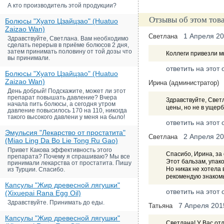
А кто производитель этой продукции?
Отзывы об этом тов
Болюсы "Хуато Цзайцзао" (Huatuo
Zaizao Wan)
1 Апреля 2
Светлана
Здравствуйте, Светлана. Вам необходимо
сделать перерыв в приёме болюсов 2 дня,
затем принимать половину от той дозы что
Коллеги привезли мн
вы принимали.
ответить на этот 
Болюсы "Хуато Цзайцзао" (Huatuo
Zaizao Wan)
Ирина (администратор)
День добрый! Подскажите, может ли этот
препарат повышать давление? Вчера
Здравствуйте, Свет
начала пить болюсы, а сегодня утром
цены, но не в ущерб
давление повысилось 170 на 110, никогда
такого высокого давлени у меня на было!
ответить на этот 
Эмульсия "Лекарство от простатита"
2 Апреля 2
Светлана
(Miao Ling Da Bo Lie Tong Ru Gao)
Привет Какова эффективность этого
Спасибо, Ирина, за 
препарата? Почему я спрашиваю? Мы все
Этот бальзам, упако
принимали лекарства от простатита. Пишу
Но никак не хотела 
из Турции. Спасибо.
рекомендую знаком
Капсулы "Жир древесной лягушки"
ответить на этот 
(Xixuepai Rana Egg Oil)
Здравствуйте. Принимать до еды.
7 Апреля 201
Татьяна
Капсулы "Жир древесной лягушки"
Светлана! У Вас от