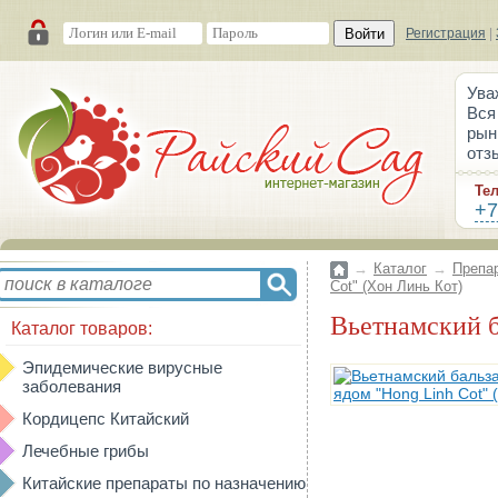
Войти
Регистрация
|
Ува
Вся
рын
отз
Те
+7
→
Каталог
→
Препа
Cot" (Хон Линь Кот)
Вьетнамский 
Каталог товаров:
Эпидемические вирусные
заболевания
Кордицепс Китайский
Лечебные грибы
Китайские препараты по назначению