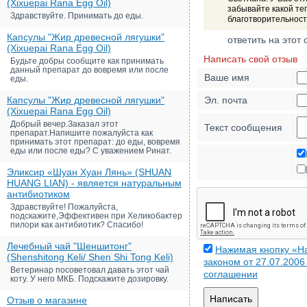
(Xixuepai Rana Egg Oil)
забывайте какой теп
Здравствуйте. Принимать до еды.
благотворительност
Капсулы "Жир древесной лягушки"
ответить на этот 
(Xixuepai Rana Egg Oil)
Написать свой отзыв
Будьте добры сообщите как принимать
данный препарат до вовремя или после
Ваше имя
еды.
Капсулы "Жир древесной лягушки"
Эл. почта
(Xixuepai Rana Egg Oil)
Добрый вечер.Заказал этот
Текст сообщения
препарат.Напишите пожалуйста как
принимать этот препарат: до еды, вовремя
еды или после еды? С уважением Ринат.
Эликсир «Шуан Хуан Лянь» (SHUAN
HUANG LIAN) - является натуральным
антибиотиком
Здравствуйте! Пожалуйста,
подскажите,Эффективен при Хеликобактер
пилори как антибиотик? Спасибо!
Лечебный чай "Шеншитонг"
Нажимая кнопку «На
(Shenshitong Keli/ Shen Shi Tong Keli)
законом от 27.07.200
Ветеринар посоветовал давать этот чай
соглашении
коту. У него МКБ. Подскажите дозировку.
Написать
Отзыв о магазине