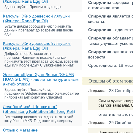
(Xixuepai Rana Egg Oil)
Спирулина
содержит р
Здравствуйте. Принимать до еды.
антиоксидантов.
Капсулы "Жир древесной лягушки"
Спирулина
является 
(Xixuepai Rana Egg Oil)
кислоты.
Будьте добры сообщите как принимать
Спирулина
- единств
данный препарат до вовремя или после
еды.
Спирулина
обладает р
Капсулы "Жир древесной лягушки"
также улучшает усвоя
(Xixuepai Rana Egg Oil)
Спирулина
одинаково
Добрый вечер.Заказал этот
возраста.
препарат.Напишите пожалуйста как
принимать этот препарат: до еды, вовремя
Срок годности: 18 мес
еды или после еды? С уважением Ринат.
Эликсир «Шуан Хуан Лянь» (SHUAN
HUANG LIAN) - является натуральным
Отзывы об этом тов
антибиотиком
Здравствуйте! Пожалуйста,
23 Сентябр
Людмила
подскажите,Эффективен при Хеликобактер
пилори как антибиотик? Спасибо!
Самая лучшая спирул
раз уже заказала). 
Лечебный чай "Шеншитонг"
(Shenshitong Keli/ Shen Shi Tong Keli)
ответить на этот 
Ветеринар посоветовал давать этот чай
коту. У него МКБ. Подскажите дозировку.
29 Октября
Людмила
Отзыв о магазине