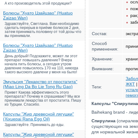
осл
А кто производитель этой продукции?
пож
Болюсы "Хуато Цзайцзао" (Huatuo
рак
Zaizao Wan)
заб
Здравствуйте, Светлана. Вам необходимо
сделать перерыв в приёме болюсов 2 дня,
затем принимать половину от той дозы что
Состав:
экстр
вы принимали.
Способ
Болюсы "Хуато Цзайцзао" (Huatuo
прини
применения:
Zaizao Wan)
День добрый! Подскажите, может ли этот
Хранение:
храни
препарат повышать давление? Вчера
начала пить болюсы, а сегодня утром
давление повысилось 170 на 110, никогда
Внимание:
проти
такого высокого давлени у меня на было!
Забол
Эмульсия "Лекарство от простатита"
ЖКТ
(Miao Ling Da Bo Lie Tong Ru Gao)
Теги:
устал
Привет Какова эффективность этого
гемог
препарата? Почему я спрашиваю? Мы все
принимали лекарства от простатита. Пишу
Капсулы "Спирулина" 
из Турции. Спасибо.
Baihekang brand - лиде
Капсулы "Жир древесной лягушки"
(Xixuepai Rana Egg Oil)
Спирулина
(спиралеви
Здравствуйте. Принимать до еды.
существующих на земл
для нормальной жизне
Капсулы "Жир древесной лягушки"