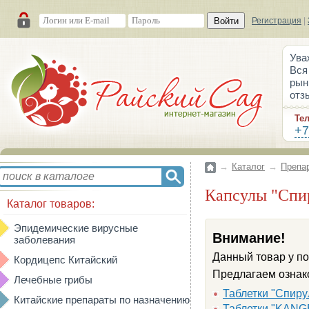
Войти
Регистрация
|
Ува
Вся
рын
отз
Те
+7
→
Каталог
→
Препа
Капсулы "Спи
Каталог товаров:
Эпидемические вирусные
Внимание!
заболевания
Данный товар у по
Кордицепс Китайский
Предлагаем ознако
Лечебные грибы
Таблетки "Спирул
Китайские препараты по назначению
Таблетки "KANG