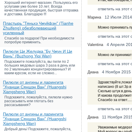
Итак, как обещала, 
Хороший интернет-магазин. Пользуюсь его
услугами уже более 10 лет. Всегда
ответить на этот 
качественная продукция, быстрая отправка
и доставка. Благодарю !!!
12 Июля 2014
Марина
Пластырь "Тяньхэ Чжуйфэн" (Tianhe
Можно принимать п
Zhuifeng) обезболевающий
усиленный
ответить на этот 
Спасибо за подарок! При необходимости
попробую применить.
4 Апреля 20
Valentina
Пилюли Ци Желудка "Бу Чжун И Ци
Можно ли принимат
Вань" (Buzhong Yiqi Wan)
Подскажите пожалуйста, вы пили по 2
ответить на этот 
больших медовых шара 3 раза в день или
по 2 маленьких концентрированных? И
4 Ноября 2015
Диана
каким курсом, если не сложно...
Пилюли от ангины и ларингита
Здравствуйте,пожал
"Хуанши Сяншэн Ван" (Huangshi
написано (8 шт.3р.в
Сколько штук в день
Xiangsheng Wan)
И какова продолжи
Подскажите, пожалуйста, пилюли нужно
Спасибо за ответ......
рассасывать или глотать без
рассасывания?
ответить на этот 
Пилюли от ангины и ларингита
11 Ноября 201
Диана
"Хуанши Сяншэн Ван" (Huangshi
Xiangsheng Wan)
Уважаемые модерат
Добрый день! Подскажите, пожалуйста,
Мой вопрос вы опубл