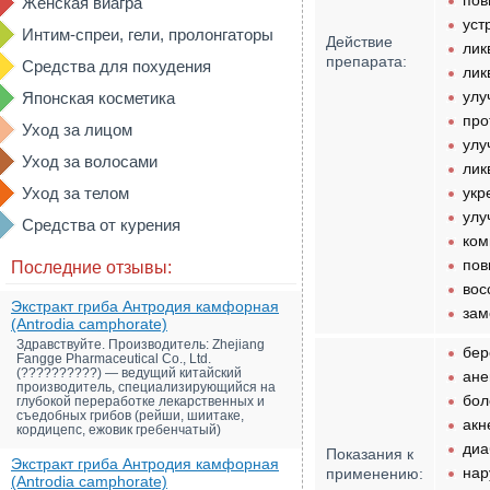
пов
Женская виагра
уст
Интим-спреи, гели, пролонгаторы
Действие
лик
препарата:
Средства для похудения
лик
улу
Японская косметика
про
Уход за лицом
улу
Уход за волосами
лик
Уход за телом
укр
улу
Средства от курения
ком
пов
Последние отзывы:
вос
Экстракт гриба Антродия камфорная
зам
(Antrodia camphorate)
Здравствуйте. Производитель: Zhejiang
бер
Fangge Pharmaceutical Co., Ltd.
(??????????) — ведущий китайский
ане
производитель, специализирующийся на
бол
глубокой переработке лекарственных и
съедобных грибов (рейши, шиитаке,
акн
кордицепс, ежовик гребенчатый)
диа
Показания к
Экстракт гриба Антродия камфорная
нар
применению:
(Antrodia camphorate)