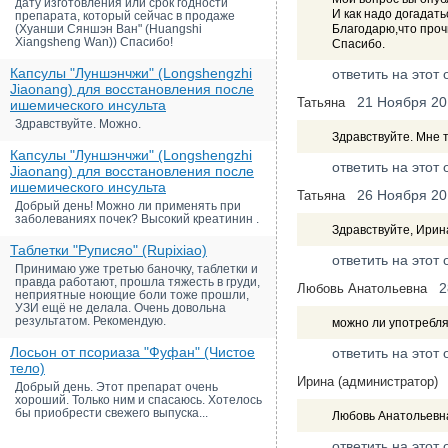
дату изготовления или срок годности
И как надо догадать
препарата, который сейчас в продаже
(Хуанши Сяншэн Ван" (Huangshi
Благодарю,что прочи
Xiangsheng Wan)) Спасибо!
Спасибо.
Капсулы "Луншэнчжи" (Longshengzhi
ответить на этот 
Jiaonang) для восстановления после
21 Ноября 20
Татьяна
ишемического инсульта
Здравствуйте. Можно.
Здравствуйте. Мне т
Капсулы "Луншэнчжи" (Longshengzhi
ответить на этот 
Jiaonang) для восстановления после
ишемического инсульта
26 Ноября 20
Татьяна
Добрый день! Можно ли применять при
заболеваниях почек? Высокий креатинин .
Здравствуйте, Ирина
Таблетки "Руписяо" (Rupixiao)
ответить на этот 
Принимаю уже третью баночку, таблетки и
правда работают, прошла тяжесть в груди,
2
Любовь Анатольевна
неприятные ноющие боли тоже прошли,
УЗИ ещё не делала. Очень довольна
результатом. Рекомендую.
можно ли употребля
Лосьон от псориаза "Фуфан" (Чистое
ответить на этот 
тело)
Ирина (администратор)
Добрый день. Этот препарат очень
хороший. Только ним и спасаюсь. Хотелось
бы приобрести свежего выпуска...
Любовь Анатольевна
ответить на этот 