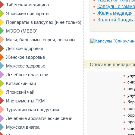
Тибетская медицина
Капсулы с гамма
Желчь медведя 
Японские препараты
Золотой Лаоджан
Препараты в капсулах (и не только)
МЭБО (MEBO)
Мази, бальзамы, спреи, лосьоны
Детское здоровье
Женское здоровье
Описание препарата
Мужское здоровье
Лечебные пластыри
улу
сни
Китайский чай
рег
Японский чай
улу
Инструменты ТКМ
бор
пов
Турмалиновая продукция
бор
Лечебные ароматические свечи
про
Мужская виагра
сни