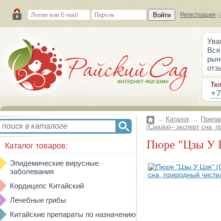
Войти
Регистрация
|
Ува
Вся
рын
отз
Те
+7
→
Каталог
→
Препа
(Ciwujia)– эксперт сна,
Пюре "Цзы У 
Каталог товаров:
Эпидемические вирусные
заболевания
Кордицепс Китайский
Лечебные грибы
Китайские препараты по назначению