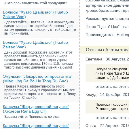
состояние кожи, снима
А кто производитель этой продукции?
артериальное давлени
кровообразование, пр
Болюсы "Хуато Цзайцзао" (Huatuo
Zaizao Wan)
Рекомендуется специа
Здравствуйте, Светлана. Вам необходимо
сделать перерыв в приёме болюсов 2 дня,
Пюре "Цзы У Цзя" - ва
затем принимать половину от той дозы что
вы принимали.
Производитель: Heilong
Болюсы "Хуато Цзайцзао" (Huatuo
Zaizao Wan)
Отзывы об этом тов
День добрый! Подскажите, может ли этот
препарат повышать давление? Вчера
30 Августа 
Светлана
начала пить болюсы, а сегодня утром
давление повысилось 170 на 110, никогда
такого высокого давлени у меня на было!
Покупала свекрови.
пить Пюре "Цзы У Цз
Эмульсия "Лекарство от простатита"
сходить :) Действи
(Miao Ling Da Bo Lie Tong Ru Gao)
ответить на этот 
Привет Какова эффективность этого
препарата? Почему я спрашиваю? Мы все
принимали лекарства от простатита. Пишу
14 Декабря 20
Клауд
из Турции. Спасибо.
Препорат хороший. 
Капсулы "Жир древесной лягушки"
Рекомендую. Штрих
(Xixuepai Rana Egg Oil)
Здравствуйте. Принимать до еды.
ответить на этот 
Капсулы "Жир древесной лягушки"
27 Апреля 201
Ольга