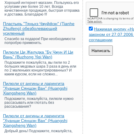
Хороший интернет-магазин. Пользуюсь его
услугами уже более 10 лет. Всегда
качественная продукция, быстрая отправка
и доставка. Благодарю !!!
Пластырь "Тяньхэ Чжуйфэн" (Tianhe
Zhuifeng) обезболевающий
Нажимая кнопку «На
усиленный
законом от 27.07.200
Спасибо за подарок! При необходимости
соглашении
попробую применить.
Написать
Пилюли Ци Желудка "Бу Чжун И Ци
Вань" (Buzhong Yiqi Wan)
Подскажите пожалуйста, вы пили по 2
больших медовых шара 3 раза в день или
по 2 маленьких концентрированных? И
каким курсом, если не сложно...
Пилюли от ангины и ларингита
"Хуанши Сяншэн Ван" (Huangshi
Xiangsheng Wan)
Подскажите, пожалуйста, пилюли нужно
рассасывать или глотать без
рассасывания?
Пилюли от ангины и ларингита
"Хуанши Сяншэн Ван" (Huangshi
Xiangsheng Wan)
Добрый день! Подскажите, пожалуйста,