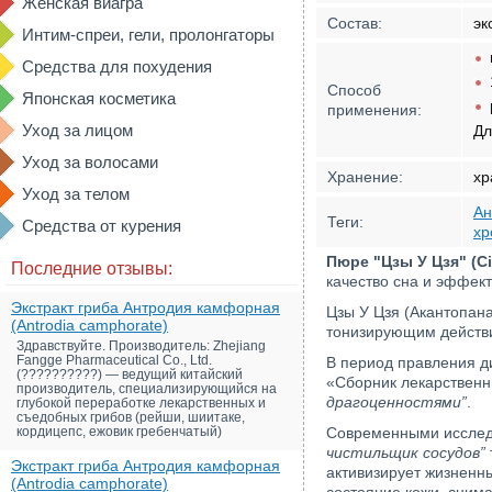
Женская виагра
Состав:
эк
Интим-спреи, гели, пролонгаторы
Средства для похудения
Способ
Японская косметика
применения:
Уход за лицом
Дл
Уход за волосами
Хранение:
хр
Уход за телом
Ан
Теги:
Средства от курения
хр
Пюре "Цзы У Цзя" (C
Последние отзывы:
качество сна и эффект
Экстракт гриба Антродия камфорная
Цзы У Цзя (Акантопана
(Antrodia camphorate)
тонизирующим действи
Здравствуйте. Производитель: Zhejiang
Fangge Pharmaceutical Co., Ltd.
В период правления д
(??????????) — ведущий китайский
«Сборник лекарственн
производитель, специализирующийся на
драгоценностями”
.
глубокой переработке лекарственных и
съедобных грибов (рейши, шиитаке,
кордицепс, ежовик гребенчатый)
Современными исслед
чистильщик сосудов”
Экстракт гриба Антродия камфорная
активизирует жизненны
(Antrodia camphorate)