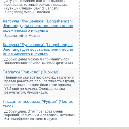
дату изготовления или срок годности
препарата, который сейчас в продаже
(Хуанши Сяншэн Ван" (Huangshi
Xiangsheng Wan)) Спасибо!
Капсулы "Луншэнчжи" (Longshengzhi
Jiaonang) для восстановления после
ишемического инсульта
Здравствуйте. Можно.
Капсулы "Луншэнчжи" (Longshengzhi
Jiaonang) для восстановления после
ишемического инсульта
Добрый день! Можно ли применять при
заболеваниях почек? Высокий креатинин .
Таблетки "Руписяо" (Rupixiao)
Принимаю уже третью баночку, таблетки и
правда работают, прошла тяжесть в груди,
неприятные ноющие боли тоже прошли,
УЗИ ещё не делала. Очень довольна
результатом. Рекомендую.
Лосьон от псориаза "Фуфан" (Чистое
тело)
Добрый день. Этот препарат очень
хороший. Только ним и спасаюсь. Хотелось
бы приобрести свежего выпуска...