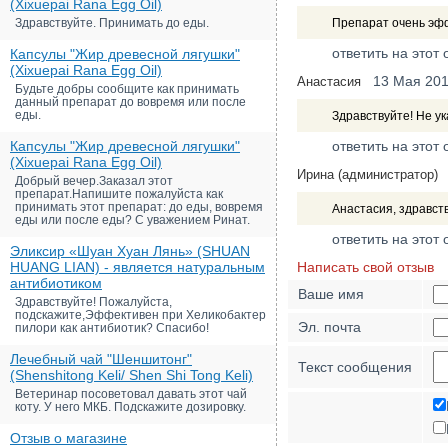
(Xixuepai Rana Egg Oil)
Здравствуйте. Принимать до еды.
Препарат очень эффе
ответить на этот 
Капсулы "Жир древесной лягушки"
(Xixuepai Rana Egg Oil)
13 Мая 20
Анастасия
Будьте добры сообщите как принимать
данный препарат до вовремя или после
еды.
Здравствуйте! Не у
Капсулы "Жир древесной лягушки"
ответить на этот 
(Xixuepai Rana Egg Oil)
Ирина (администратор)
Добрый вечер.Заказал этот
препарат.Напишите пожалуйста как
принимать этот препарат: до еды, вовремя
Анастасия, здравст
еды или после еды? С уважением Ринат.
ответить на этот 
Эликсир «Шуан Хуан Лянь» (SHUAN
HUANG LIAN) - является натуральным
Написать свой отзыв
антибиотиком
Ваше имя
Здравствуйте! Пожалуйста,
подскажите,Эффективен при Хеликобактер
Эл. почта
пилори как антибиотик? Спасибо!
Лечебный чай "Шеншитонг"
Текст сообщения
(Shenshitong Keli/ Shen Shi Tong Keli)
Ветеринар посоветовал давать этот чай
коту. У него МКБ. Подскажите дозировку.
Отзыв о магазине