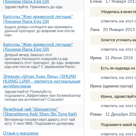
(Xixuepai Rana Egg Oil)
17 Января 201
Елена
Здравствуйте. Принимать до еды.
Убедилась в качест
Капсулы "Жир древесной лягушки"
ответить на этот 
(Xixuepai Rana Egg Oil)
Будьте добры сообщите как принимать
20 Января 2013
Лана
данный препарат до вовремя или после
еды.
Хочется уточнить к
Капсулы "Жир древесной лягушки"
(Xixuepai Rana Egg Oil)
ответить на этот 
Добрый вечер.Заказал этот
11 Июня 2016
Ирина
препарат.Напишите пожалуйста как
принимать этот препарат: до еды, вовремя
еды или после еды? С уважением Ринат.
Есть ли надежда на
Эликсир «Шуан Хуан Лянь» (SHUAN
ответить на этот 
HUANG LIAN) - является натуральным
антибиотиком
Ирина (администратор)
Здравствуйте! Пожалуйста,
подскажите,Эффективен при Хеликобактер
Ирина, здравствуйте
пилори как антибиотик? Спасибо!
ответить на этот 
Лечебный чай "Шеншитонг"
(Shenshitong Keli/ Shen Shi Tong Keli)
11 Декабря 20
Роман
Ветеринар посоветовал давать этот чай
коту. У него МКБ. Подскажите дозировку.
Подскажите какой п
Отзыв о магазине
ответить на этот 