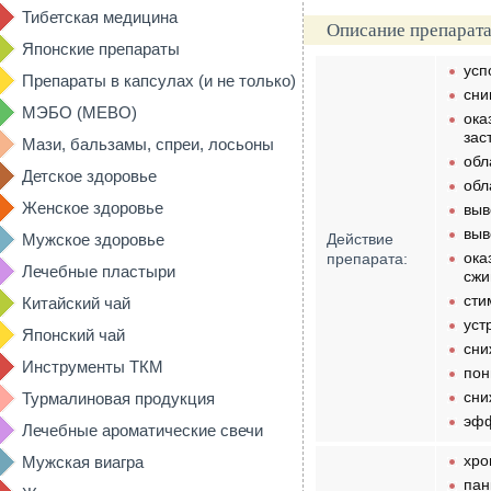
Тибетская медицина
Описание препарата
Японские препараты
усп
Препараты в капсулах (и не только)
сни
МЭБО (MEBO)
ока
зас
Мази, бальзамы, спреи, лосьоны
обл
Детское здоровье
обл
Женское здоровье
выв
выв
Мужское здоровье
Действие
ока
препарата:
Лечебные пластыри
сжи
сти
Китайский чай
уст
Японский чай
сни
Инструменты ТКМ
пон
сни
Турмалиновая продукция
эфф
Лечебные ароматические свечи
хро
Мужская виагра
пан