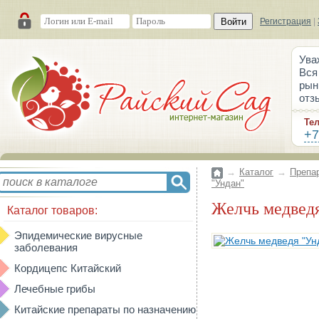
Войти
Регистрация
|
Ува
Вся
рын
отз
Те
+7
→
Каталог
→
Препа
"Ундан"
Желчь медвед
Каталог товаров:
Эпидемические вирусные
заболевания
Кордицепс Китайский
Лечебные грибы
Китайские препараты по назначению