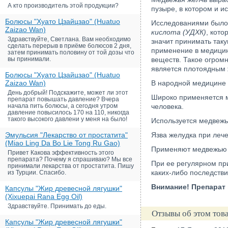
А кто производитель этой продукции?
пузыре, в котором и и
Болюсы "Хуато Цзайцзао" (Huatuo
Исследованиями было 
Zaizao Wan)
кислота (УДХК)
, кото
Здравствуйте, Светлана. Вам необходимо
значит принимать таку
сделать перерыв в приёме болюсов 2 дня,
применение в медицине
затем принимать половину от той дозы что
вы принимали.
веществ. Такое огром
является плотоядным 
Болюсы "Хуато Цзайцзао" (Huatuo
Zaizao Wan)
В народной медицине 
День добрый! Подскажите, может ли этот
Широко применяется м
препарат повышать давление? Вчера
начала пить болюсы, а сегодня утром
человека.
давление повысилось 170 на 110, никогда
такого высокого давлени у меня на было!
Используется медвежья
Эмульсия "Лекарство от простатита"
Язва желудка при лече
(Miao Ling Da Bo Lie Tong Ru Gao)
Применяют медвежью ж
Привет Какова эффективность этого
препарата? Почему я спрашиваю? Мы все
При ее регулярном при
принимали лекарства от простатита. Пишу
каких-либо последстви
из Турции. Спасибо.
Внимание! Препарат
Капсулы "Жир древесной лягушки"
(Xixuepai Rana Egg Oil)
Здравствуйте. Принимать до еды.
Отзывы об этом тов
Капсулы "Жир древесной лягушки"