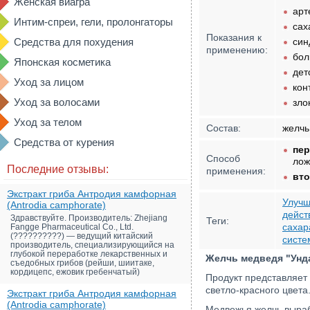
Женская виагра
арт
Интим-спреи, гели, пролонгаторы
сах
Показания к
Средства для похудения
син
применению:
бол
Японская косметика
дет
Уход за лицом
кон
Уход за волосами
зло
Уход за телом
Состав:
желчь
Средства от курения
пер
Способ
лож
Последние отзывы:
применения:
вто
Экстракт гриба Антродия камфорная
Улучш
(Antrodia camphorate)
дейст
Здравствуйте. Производитель: Zhejiang
Теги:
сахар
Fangge Pharmaceutical Co., Ltd.
(??????????) — ведущий китайский
систе
производитель, специализирующийся на
глубокой переработке лекарственных и
Желчь медведя "Унд
съедобных грибов (рейши, шиитаке,
кордицепс, ежовик гребенчатый)
Продукт представляет 
светло-красного цвета
Экстракт гриба Антродия камфорная
(Antrodia camphorate)
Медвежья желчь выраб