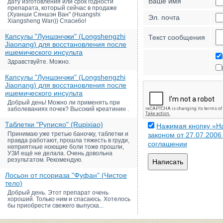
Ваше имя
дату изготовления или срок годности
препарата, который сейчас в продаже
(Хуанши Сяншэн Ван" (Huangshi
Эл. почта
Xiangsheng Wan)) Спасибо!
Капсулы "Луншэнчжи" (Longshengzhi
Текст сообщения
Jiaonang) для восстановления после
ишемического инсульта
Здравствуйте. Можно.
Капсулы "Луншэнчжи" (Longshengzhi
Jiaonang) для восстановления после
ишемического инсульта
Добрый день! Можно ли применять при
заболеваниях почек? Высокий креатинин .
Таблетки "Руписяо" (Rupixiao)
Нажимая кнопку «На
Принимаю уже третью баночку, таблетки и
законом от 27.07.200
правда работают, прошла тяжесть в груди,
соглашении
неприятные ноющие боли тоже прошли,
УЗИ ещё не делала. Очень довольна
результатом. Рекомендую.
Написать
Лосьон от псориаза "Фуфан" (Чистое
тело)
Добрый день. Этот препарат очень
хороший. Только ним и спасаюсь. Хотелось
бы приобрести свежего выпуска...