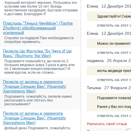
Хороший интернет-магазин. Пользуюсь его
12 Декабря 20
Елена
услугами уже более 10 лет. Всегда
качественная продукция, быстрая отправка
и доставка. Благодарю !!!
Здравствуйте! Скажи
Пластырь "Тяньхэ Чжуйфэн" (Tianhe
ответить на этот 
Zhuifeng) обезболевающий
усиленный
12 Декабря 20
Елена
Спасибо за подарок! При необходимости
попробую применить.
Можно ли применять
Пилюли Ци Желудка "Бу Чжун И Ци
ответить на этот 
Вань" (Buzhong Yiqi Wan)
25 Апреля 
людмила
Подскажите пожалуйста, вы пили по 2
больших медовых шара 3 раза в день или
по 2 маленьких концентрированных? И
желчь медведя преп
каким курсом, если не сложно...
ответить на этот 
Пилюли от ангины и ларингита
"Хуанши Сяншэн Ван" (Huangshi
27 Февраля 
Татьяна
Xiangsheng Wan)
Подскажите, пожалуйста, пилюли нужно
Подскажите пожалуйс
рассасывать или глотать без
рассасывания?
Ранее у Вас его пок
Пилюли от ангины и ларингита
ответить на этот 
"Хуанши Сяншэн Ван" (Huangshi
Xiangsheng Wan)
Написать свой отзыв
Добрый день! Подскажите, пожалуйста,