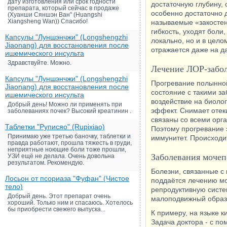
дату изготовления или срок годности
достаточную глубину,
препарата, который сейчас в продаже
особенно достаточно 
(Хуанши Сяншэн Ван" (Huangshi
Xiangsheng Wan)) Спасибо!
называемые «закостен
гибкость, уходят боли
Капсулы "Луншэнчжи" (Longshengzhi
локально, но и в цело
Jiaonang) для восстановления после
отражается даже на д
ишемического инсульта
Здравствуйте. Можно.
Лечение ЛОР-забо
Капсулы "Луншэнчжи" (Longshengzhi
Прогревание полынной
Jiaonang) для восстановления после
состояние с такими за
ишемического инсульта
воздействие на биоло
Добрый день! Можно ли применять при
эффект. Снимает отеки
заболеваниях почек? Высокий креатинин .
связаны со всеми орг
Таблетки "Руписяо" (Rupixiao)
Поэтому прогревание э
Принимаю уже третью баночку, таблетки и
иммунитет. Происходит
правда работают, прошла тяжесть в груди,
неприятные ноющие боли тоже прошли,
Заболевания мочеп
УЗИ ещё не делала. Очень довольна
результатом. Рекомендую.
Болезни, связанные с 
Лосьон от псориаза "Фуфан" (Чистое
поддаётся лечению мо
тело)
репродуктивную систе
Добрый день. Этот препарат очень
малоподвижный образ 
хороший. Только ним и спасаюсь. Хотелось
бы приобрести свежего выпуска...
К примеру, на языке 
Задача доктора - с по