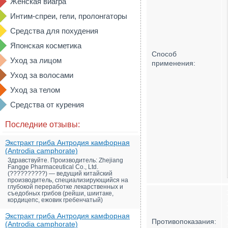
Женская виагра
Интим-спреи, гели, пролонгаторы
Средства для похудения
Японская косметика
Способ
Уход за лицом
применения:
Уход за волосами
Уход за телом
Средства от курения
Последние отзывы:
Экстракт гриба Антродия камфорная
(Antrodia camphorate)
Здравствуйте. Производитель: Zhejiang
Fangge Pharmaceutical Co., Ltd.
(??????????) — ведущий китайский
производитель, специализирующийся на
глубокой переработке лекарственных и
съедобных грибов (рейши, шиитаке,
кордицепс, ежовик гребенчатый)
Экстракт гриба Антродия камфорная
Противопоказания:
(Antrodia camphorate)