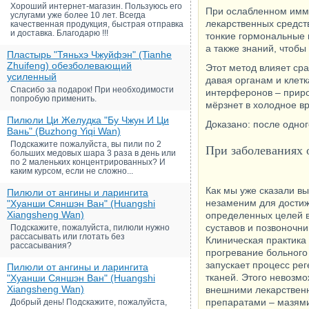
Хороший интернет-магазин. Пользуюсь его
При ослабленном имму
услугами уже более 10 лет. Всегда
лекарственных средст
качественная продукция, быстрая отправка
и доставка. Благодарю !!!
тонкие гормональные 
а также знаний, чтобы
Пластырь "Тяньхэ Чжуйфэн" (Tianhe
Zhuifeng) обезболевающий
Этот метод влияет сра
усиленный
давая органам и клетк
Спасибо за подарок! При необходимости
интерферонов – приро
попробую применить.
мёрзнет в холодное вр
Пилюли Ци Желудка "Бу Чжун И Ци
Доказано: после одног
Вань" (Buzhong Yiqi Wan)
Подскажите пожалуйста, вы пили по 2
При заболеваниях 
больших медовых шара 3 раза в день или
по 2 маленьких концентрированных? И
каким курсом, если не сложно...
Как мы уже сказали вы
Пилюли от ангины и ларингита
незаменим для дости
"Хуанши Сяншэн Ван" (Huangshi
Xiangsheng Wan)
определенных целей 
суставов и позвоночни
Подскажите, пожалуйста, пилюли нужно
рассасывать или глотать без
Клиническая практика 
рассасывания?
прогревание больного
запускает процесс ре
Пилюли от ангины и ларингита
тканей. Этого невозмо
"Хуанши Сяншэн Ван" (Huangshi
Xiangsheng Wan)
внешними лекарстве
препаратами – мазями,
Добрый день! Подскажите, пожалуйста,