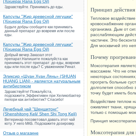
(Xixuepai Rana Egg Oil)
Здравствуйте. Принимать до еды.
Принцип действия
Капсулы "Жир древесной лягушки"
Тепловое воздействие 
(Xixuepai Rana Egg Oil)
кровоснабжение органо
Будьте добры сообщите как принимать
организма. Дым от си
данный препарат до вовремя или после
расслабляющим дейст
еды.
частичек. Это бесконт
Капсулы "Жир древесной лягушки"
Для москвичей это не
(Xixuepai Rana Egg Oil)
Добрый вечер.Заказал этот
Почему прогревани
препарат.Напишите пожалуйста как
принимать этот препарат: до еды, вовремя
Моксотерапия являетс
еды или после еды? С уважением Ринат.
массажем. Что не отм
Эликсир «Шуан Хуан Лянь» (SHUAN
некоторых состояниях,
HUANG LIAN) - является натуральным
прогреть больные суст
антибиотиком
долголетия способно з
Здравствуйте! Пожалуйста,
точку будет иметь бо
подскажите,Эффективен при Хеликобактер
пилори как антибиотик? Спасибо!
Воздействие теплом н
оживляет ткани, хрящи
Лечебный чай "Шеншитонг"
только с помощью мок
(Shenshitong Keli/ Shen Shi Tong Keli)
Ветеринар посоветовал давать этот чай
Принцип моксотерапиии
коту. У него МКБ. Подскажите дозировку.
Моксотерапия для
Отзыв о магазине