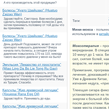
А кто производитель этой продукции?
Болюсы "Хуато Цзайцзао" (Huatuo
Zaizao Wan)
Здравствуйте, Светлана. Вам необходимо
Теги:
сделать перерыв в приёме болюсов 2 дня,
затем принимать половину от той дозы что
вы принимали.
Мини-мокса
- полынна
используемом в
китай
Болюсы "Хуато Цзайцзао" (Huatuo
Zaizao Wan)
День добрый! Подскажите, может ли этот
Моксотерапия
– про
препарат повышать давление? Вчера
меридианам. В специа
начала пить болюсы, а сегодня утром
давление повысилось 170 на 110, никогда
10 минут до 1 часа. 
такого высокого давлени у меня на было!
сил, снятия болей, на
возрасте, не имеет пр
Эмульсия "Лекарство от простатита"
(Miao Ling Da Bo Lie Tong Ru Gao)
Прижигание, прогрева
Привет Какова эффективность этого
лечения, доказавший с
препарата? Почему я спрашиваю? Мы все
Уже в Древнем Китае,
принимали лекарства от простатита. Пишу
из Турции. Спасибо.
изгнания недуга, «при
Капсулы "Жир древесной лягушки"
Тлеющая сигара фикс
(Xixuepai Rana Egg Oil)
устанавливается на те
Здравствуйте. Принимать до еды.
энергии к больной обл
после диагностики. Ка
Капсулы "Жир древесной лягушки"
также места спазмов, 