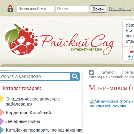
Войти
Регистрация
|
Ува
Вся
рын
отз
Те
+7
→
Каталог
→
Препа
сигара) на клеевой осно
Мини-мокса 
Каталог товаров:
Эпидемические вирусные
заболевания
Кордицепс Китайский
Лечебные грибы
Китайские препараты по назначению