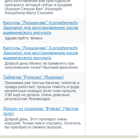
дату изготовления или срок годности
препарата, который сейчас в продаже
(Хуанши Сяншэн Ван" (Huangshi
Xiangsheng Wan)) Спасибо!
Капсулы "Луншэнчжи" (Longshengzhi
Jiaonang) для восстановления после
ишемического инсульта
Здравствуйте. Можно.
Капсулы "Луншэнчжи" (Longshengzhi
Jiaonang) для восстановления после
ишемического инсульта
Добрый день! Можно ли применять при
заболеваниях почек? Высокий креатинин .
Таблетки "Руписяо" (Rupixiao)
Принимаю уже третью баночку, таблетки и
правда работают, прошла тяжесть в груди,
неприятные ноющие боли тоже прошли,
УЗИ ещё не делала. Очень довольна
результатом. Рекомендую.
Лосьон от псориаза "Фуфан" (Чистое
тело)
Добрый день. Этот препарат очень
хороший. Только ним и спасаюсь. Хотелось
бы приобрести свежего выпуска...