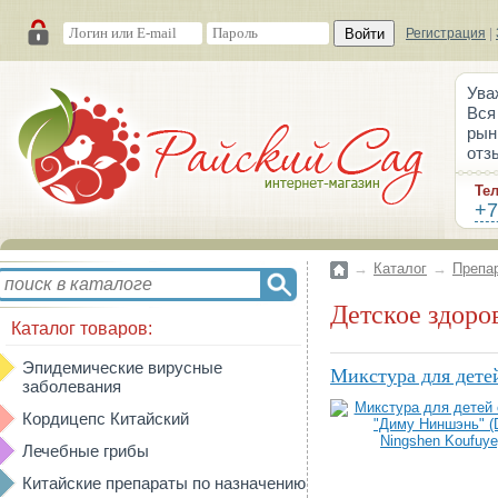
Войти
Регистрация
|
Ува
Вся
рын
отз
Те
+7
→
Каталог
→
Препа
Детское здоро
Каталог товаров:
Эпидемические вирусные
Микстура для дете
заболевания
Кордицепс Китайский
Лечебные грибы
Китайские препараты по назначению