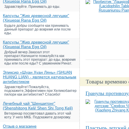
(Xixuepai Rana Egg Oil)
Здравствуйте. Принимать до еды.
Капсулы "Жир древесной лягушки"
(Xixuepai Rana Egg Oil)
Будьте добры сообщите как принимать
данный препарат до вовремя или после
еды.
Капсулы "Жир древесной лягушки"
(Xixuepai Rana Egg Oil)
Добрый вечер.Заказал этот
препарат.Напишите пожалуйста как
принимать этот препарат: до еды, вовремя
еды или после еды? С уважением Ринат.
Эликсир «Шуан Хуан Лянь» (SHUAN
HUANG LIAN) - является натуральным
Товары временно 
антибиотиком
Здравствуйте! Пожалуйста,
подскажите,Эффективен при Хеликобактер
Гранулы противозу
пилори как антибиотик? Спасибо!
Лечебный чай "Шеншитонг"
(Shenshitong Keli/ Shen Shi Tong Keli)
Ветеринар посоветовал давать этот чай
коту. У него МКБ. Подскажите дозировку.
Отзыв о магазине
Пластырь детский о