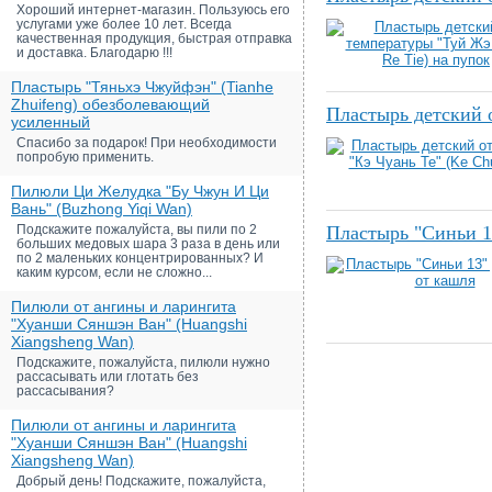
Хороший интернет-магазин. Пользуюсь его
услугами уже более 10 лет. Всегда
качественная продукция, быстрая отправка
и доставка. Благодарю !!!
Пластырь "Тяньхэ Чжуйфэн" (Tianhe
Zhuifeng) обезболевающий
Пластырь детский 
усиленный
Спасибо за подарок! При необходимости
попробую применить.
Пилюли Ци Желудка "Бу Чжун И Ци
Вань" (Buzhong Yiqi Wan)
Подскажите пожалуйста, вы пили по 2
Пластырь "Синьи 1
больших медовых шара 3 раза в день или
по 2 маленьких концентрированных? И
каким курсом, если не сложно...
Пилюли от ангины и ларингита
"Хуанши Сяншэн Ван" (Huangshi
Xiangsheng Wan)
Подскажите, пожалуйста, пилюли нужно
рассасывать или глотать без
рассасывания?
Пилюли от ангины и ларингита
"Хуанши Сяншэн Ван" (Huangshi
Xiangsheng Wan)
Добрый день! Подскажите, пожалуйста,