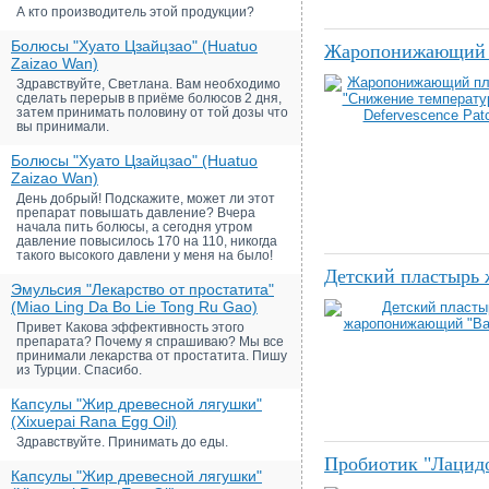
А кто производитель этой продукции?
Болюсы "Хуато Цзайцзао" (Huatuo
Жаропонижающий пл
Zaizao Wan)
Здравствуйте, Светлана. Вам необходимо
сделать перерыв в приёме болюсов 2 дня,
затем принимать половину от той дозы что
вы принимали.
Болюсы "Хуато Цзайцзао" (Huatuo
Zaizao Wan)
День добрый! Подскажите, может ли этот
препарат повышать давление? Вчера
начала пить болюсы, а сегодня утром
давление повысилось 170 на 110, никогда
такого высокого давлени у меня на было!
Детский пластырь
Эмульсия "Лекарство от простатита"
(Miao Ling Da Bo Lie Tong Ru Gao)
Привет Какова эффективность этого
препарата? Почему я спрашиваю? Мы все
принимали лекарства от простатита. Пишу
из Турции. Спасибо.
Капсулы "Жир древесной лягушки"
(Xixuepai Rana Egg Oil)
Здравствуйте. Принимать до еды.
Пробиотик "Лацидоф
Капсулы "Жир древесной лягушки"