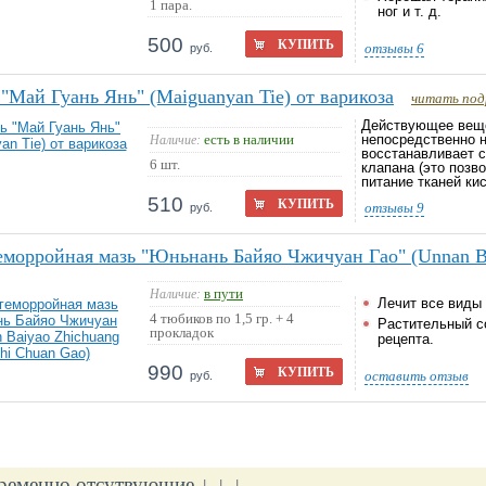
1 пара.
ног и т. д.
500
КУПИТЬ
отзывы
6
руб.
"Май Гуань Янь" (Maiguanyan Tie) от варикоза
читать под
Действующее веще
есть в наличии
Наличие:
непосредственно н
восстанавливает с
6 шт.
клапана (это позв
питание тканей ки
510
КУПИТЬ
отзывы
9
руб.
морройная мазь "Юньнань Байяо Чжичуан Гао" (Unnan Ba
в пути
Наличие:
Лечит все виды 
4 тюбиков по 1,5 гр. + 4
Растительный со
прокладок
рецепта.
990
КУПИТЬ
оставить отзыв
руб.
ременно отсутвующие ↓ ↓ ↓