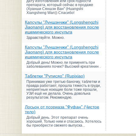
дату изготовления или срок годности
препарата, который сейчас в продаже
(Хуанши Сяншэн Ван" (Huangshi
Xiangsheng Wan)) Спасибо!
Капсулы "Луншэнчжи" (Longshengzhi
Jiaonang) для восстановления после
ишемического инсульта
Здравствуйте. Можно.
Капсулы "Луншэнчжи" (Longshengzhi
Jiaonang) для восстановления после
ишемического инсульта
Добрый день! Можно ли применять при
заболеваниях почек? Высокий креатинин .
Таблетки "Руписяо" (Rupixiao)
Принимаю уже третью баночку, таблетки и
правда работают, прошла тяжесть в груди,
неприятные ноющие боли тоже прошли,
УЗИ ещё не делала. Очень довольна
результатом. Рекомендую.
Лосьон от псориаза "Фуфан" (Чистое
тело)
Добрый день. Этот препарат очень
хороший. Только ним и спасаюсь. Хотелось
бы приобрести свежего выпуска...