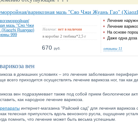
морройная/варикозная мазь "Сяо Чжи Жуань Гао" (Xiaoz
Лечение наружно
Лечение варико
нет в наличии
Наличие:
На основе поро
в коробке 2 тюбика*2,5 г
Даже одна доз
670
отзывы
11
руб.
варикоза вен
рикоза в домашних условиях – это лечение заболевания периферич
ще всего приходится осуществлять лечение варикоза ног, так как 
икоза вен подразумевает также под собой прием биологически акт
тавить, как народное лечение варикоза.
препараты
интернет-магазина "Райский сад" для лечения варикоза
как телесная припухлость вдоль венозного русла, ощущение устало
егда помнить, что лечение может быть весьма успешным.