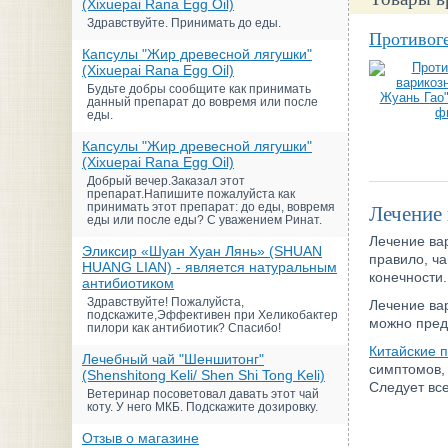
(Xixuepai Rana Egg Oil)
Здравствуйте. Принимать до еды.
Противоге
Капсулы "Жир древесной лягушки"
(Xixuepai Rana Egg Oil)
Будьте добры сообщите как принимать
данный препарат до вовремя или после
еды.
Капсулы "Жир древесной лягушки"
(Xixuepai Rana Egg Oil)
Добрый вечер.Заказал этот
препарат.Напишите пожалуйста как
принимать этот препарат: до еды, вовремя
Лечение 
еды или после еды? С уважением Ринат.
Лечение ва
Эликсир «Шуан Хуан Лянь» (SHUAN
правило, ча
HUANG LIAN) - является натуральным
конечности.
антибиотиком
Здравствуйте! Пожалуйста,
Лечение вар
подскажите,Эффективен при Хеликобактер
можно предс
пилори как антибиотик? Спасибо!
Китайские 
Лечебный чай "Шеншитонг"
симптомов, 
(Shenshitong Keli/ Shen Shi Tong Keli)
Следует вс
Ветеринар посоветовал давать этот чай
коту. У него МКБ. Подскажите дозировку.
Отзыв о магазине