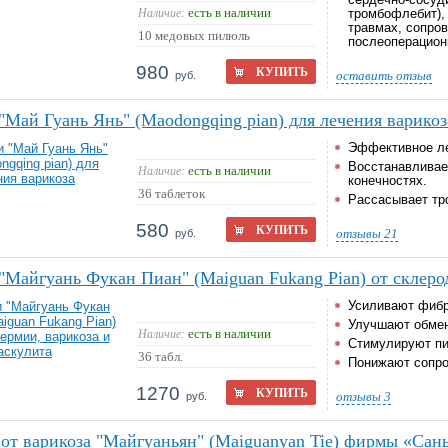
сердечно-сосуд
есть в наличии
Наличие:
тромбофлебит), 
травмах, сопро
10 медовых пилюль
послеоперацион
980
КУПИТЬ
оставить отзыв
руб.
"Май Гуань Янь" (Maodongqing pian) для лечения варикоз
Эффективное ле
Восстанавливае
есть в наличии
Наличие:
конечностях.
36 таблеток
Рассасывает тр
580
КУПИТЬ
отзывы
21
руб.
"Майгуань Фукан Пиан" (Maiguan Fukang Pian) от склеро
Усиливают фибр
Улучшают обмен
есть в наличии
Наличие:
Стимулируют пи
36 табл.
Понижают сопро
1270
КУПИТЬ
отзывы
3
руб.
от варикоза "Майгуаньян" (Maiguanyan Tie) фирмы «Сан