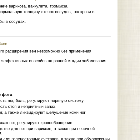
ие варикоза, ваккулита, тромбоза.
ормальную толщину стенок сосудов, ток крови в
бы в сосудах.
бнее
ого расширения вен невозможно без применения
х эффективных способов на ранней стадии заболевания
е фото
.
ть ног, боль, регулируют нервную систему.
сть стоп и неприятный запах.
ог, а также ликвидируют шелушение кожи ног
ссаж ног, регулируют кровообращение.
ство для ног при варикозе, а также при почечной
и.
я для голеностопных суставов, а также при обморожении