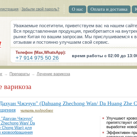
О нас
Оплата и доставка
егистрация
|
Забыли свой пароль?
Уважаемые посетители, приветствуем вас на нашем сайте
Вся представленная продукция, приобретается на внутре
рынке Китая по вашим запросам. Мы прислушиваемся к 
отзывам и постоянно улучшаем свой сервис.
Телефон (Max,WhatsApp):
время работы с 02:00 до 13:0
+7 914 975 50 26
ог
→
Препараты
→
Лечение варикоза
е варикоза
Дахуан Чжэчун" (Dahuang Zhechong Wan/ Da Huang Zhe C
ащения
читать подробнее
Улучшают крово
препятствуют о
выработке новой
Эффективен при