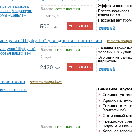
Эффективное лечен
есть в наличии
Наличие:
Восстанавливает н
конечностях.
4 пластыря
Рассасывает тром
500
КУПИТЬ
отзывы
3
руб.
е чулки "Шуфу Тэ" для здоровья ваших вен
читать подро
Лечение варикозн
есть в наличии
Наличие:
эластичных чулок.
1 пара
Это один из самы
варикозом.
2420
КУПИТЬ
отзывы
6
руб.
овые носки
читать подробнее
Внимание! Друго
Снимают усталос
Удаляют влажно
Снимают отек н
(авитаминоз).
Статический ма
Прекрасное сред
недостаточност
есть в наличии
Наличие:
Хорошая терапи