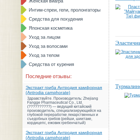
Женская виагра
Интим-спреи, гели, пролонгаторы
Средства для похудения
Японская косметика
Уход за лицом
Эластичны
Уход за волосами
Уход за телом
Средства от курения
Последние отзывы:
Турмалин
Экстракт гриба Антродия камфорная
(Antrodia camphorate)
Здравствуйте. Производитель: Zhejiang
Fangge Pharmaceutical Co., Ltd.
(??????????) — ведущий китайский
производитель, специализирующийся на
глубокой переработке лекарственных и
съедобных грибов (рейши, шиитаке,
кордицепс, ежовик гребенчатый)
Экстракт гриба Антродия камфорная
(Antrodia camphorate)