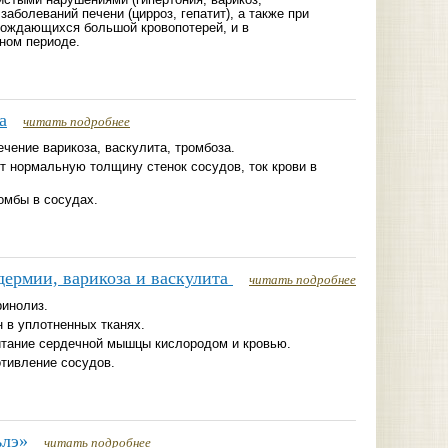
истыми нарушениями (гипертония, варикоз,
заболеваний печени (цирроз, гепатит), а также при
вождающихся большой кровопотерей, и в
ном периоде.
а
читать подробнее
чение варикоза, васкулита, тромбоза.
т нормальную толщину стенок сосудов, ток крови в
омбы в сосудах.
дермии, варикоза и васкулита
читать подробнее
инолиз.
 в уплотненных тканях.
тание сердечной мышцы кислородом и кровью.
тивление сосудов.
ьлэ»
читать подробнее