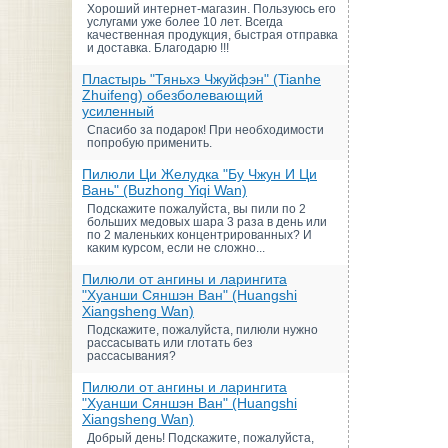
Хороший интернет-магазин. Пользуюсь его
услугами уже более 10 лет. Всегда
качественная продукция, быстрая отправка
и доставка. Благодарю !!!
Пластырь "Тяньхэ Чжуйфэн" (Tianhe
Zhuifeng) обезболевающий
усиленный
Спасибо за подарок! При необходимости
попробую применить.
Пилюли Ци Желудка "Бу Чжун И Ци
Вань" (Buzhong Yiqi Wan)
Подскажите пожалуйста, вы пили по 2
больших медовых шара 3 раза в день или
по 2 маленьких концентрированных? И
каким курсом, если не сложно...
Пилюли от ангины и ларингита
"Хуанши Сяншэн Ван" (Huangshi
Xiangsheng Wan)
Подскажите, пожалуйста, пилюли нужно
рассасывать или глотать без
рассасывания?
Пилюли от ангины и ларингита
"Хуанши Сяншэн Ван" (Huangshi
Xiangsheng Wan)
Добрый день! Подскажите, пожалуйста,