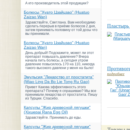
А кто производитель этой продукции?
Болюсы "Хуато Цзайцзао" (Huatuo
Zaizao Wan)
Здравствуйте, Светлана. Вам необходимо
Пластырь 
сделать перерыв в приёме болюсов 2 дня,
затем принимать половину от той дозы что
вы принимали.
Болюсы "Хуато Цзайцзао" (Huatuo
Zaizao Wan)
День добрый! Подскажите, может ли этот
препарат повышать давление? Вчера
начала пить болюсы, а сегодня утром
давление повысилось 170 на 110, никогда
Противоге
такого высокого давлени у меня на было!
подробнее
Эмульсия "Лекарство от простатита"
(Miao Ling Da Bo Lie Tong Ru Gao)
Привет Какова эффективность этого
препарата? Почему я спрашиваю? Мы все
принимали лекарства от простатита. Пишу
из Турции. Спасибо.
Капсулы "Жир древесной лягушки"
(Xixuepai Rana Egg Oil)
Здравствуйте. Принимать до еды.
Капсулы "Жир древесной лягушки"
Товары в