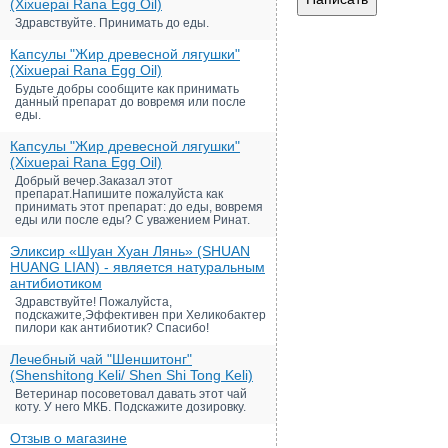
(Xixuepai Rana Egg Oil)
Здравствуйте. Принимать до еды.
Капсулы "Жир древесной лягушки"
(Xixuepai Rana Egg Oil)
Будьте добры сообщите как принимать
данный препарат до вовремя или после
еды.
Капсулы "Жир древесной лягушки"
(Xixuepai Rana Egg Oil)
Добрый вечер.Заказал этот
препарат.Напишите пожалуйста как
принимать этот препарат: до еды, вовремя
еды или после еды? С уважением Ринат.
Эликсир «Шуан Хуан Лянь» (SHUAN
HUANG LIAN) - является натуральным
антибиотиком
Здравствуйте! Пожалуйста,
подскажите,Эффективен при Хеликобактер
пилори как антибиотик? Спасибо!
Лечебный чай "Шеншитонг"
(Shenshitong Keli/ Shen Shi Tong Keli)
Ветеринар посоветовал давать этот чай
коту. У него МКБ. Подскажите дозировку.
Отзыв о магазине