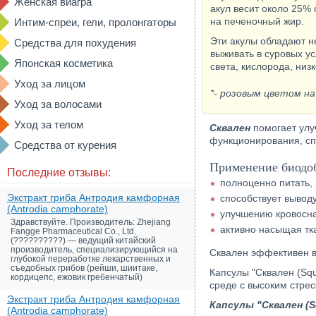
Женская виагра
акул весит около 25%
на печеночный жир.
Интим-спреи, гели, пролонгаторы
Эти акулы обладают 
Средства для похудения
выживать в суровых у
Японская косметика
света, кислорода, низ
Уход за лицом
*- розовым цветом на
Уход за волосами
Уход за телом
Сквален
помогает улу
функционирования, сп
Средства от курения
Применение биодоб
Последние отзывы:
полноценно питать, 
Экстракт гриба Антродия камфорная
способствует вывод
(Antrodia camphorate)
улучшению кровосна
Здравствуйте. Производитель: Zhejiang
активно насыщая тк
Fangge Pharmaceutical Co., Ltd.
(??????????) — ведущий китайский
производитель, специализирующийся на
Сквален эффективен в
глубокой переработке лекарственных и
съедобных грибов (рейши, шиитаке,
Капсулы "Сквален (Sq
кордицепс, ежовик гребенчатый)
среде с высоким стре
Экстракт гриба Антродия камфорная
Капсулы "Сквален (S
(Antrodia camphorate)