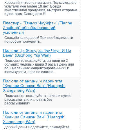
Хороший интернет-магазин. Пользуюсь его
услугами уже более 10 лет. Всегда
качественная продукция, быстрая отправка
и доставка. Благодарю !!!
Пластырь "Тяньхэ Чжуйфэн" (Tianhe
Zhuifeng) обезболевающий
усиленный
Спасибо за подарок! При необходимости
попробую применить.
Пилюли Ци Желудка "Бу Чжун И Ци
Вань" (Buzhong Yiqi Wan)
Подскажите пожалуйста, вы пили по 2
больших медовых шара 3 раза в день или
по 2 маленьких концентрированных? И
каким курсом, если не сложно...
Пилюли от ангины и ларингита
"Хуанши Сяншэн Ван" (Huangshi
Xiangsheng Wan)
Подскажите, пожалуйста, пилюли нужно
рассасывать или глотать без
рассасывания?
Пилюли от ангины и ларингита
"Хуанши Сяншэн Ван" (Huangshi
Xiangsheng Wan)
Добрый день! Подскажите, пожалуйста,