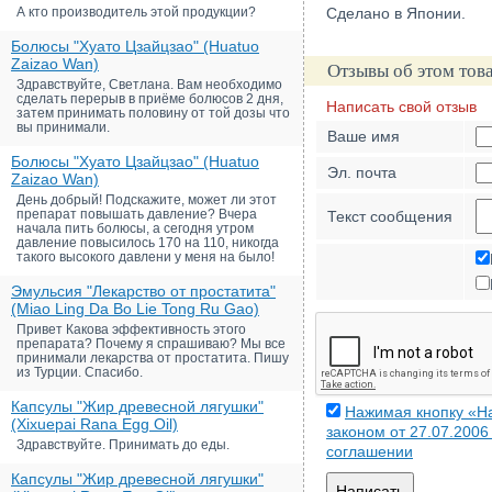
А кто производитель этой продукции?
Сделано в Японии.
Болюсы "Хуато Цзайцзао" (Huatuo
Zaizao Wan)
Отзывы об этом тов
Здравствуйте, Светлана. Вам необходимо
сделать перерыв в приёме болюсов 2 дня,
Написать свой отзыв
затем принимать половину от той дозы что
вы принимали.
Ваше имя
Болюсы "Хуато Цзайцзао" (Huatuo
Эл. почта
Zaizao Wan)
День добрый! Подскажите, может ли этот
препарат повышать давление? Вчера
Текст сообщения
начала пить болюсы, а сегодня утром
давление повысилось 170 на 110, никогда
такого высокого давлени у меня на было!
Эмульсия "Лекарство от простатита"
(Miao Ling Da Bo Lie Tong Ru Gao)
Привет Какова эффективность этого
препарата? Почему я спрашиваю? Мы все
принимали лекарства от простатита. Пишу
из Турции. Спасибо.
Капсулы "Жир древесной лягушки"
Нажимая кнопку «На
(Xixuepai Rana Egg Oil)
законом от 27.07.200
Здравствуйте. Принимать до еды.
соглашении
Капсулы "Жир древесной лягушки"
Написать