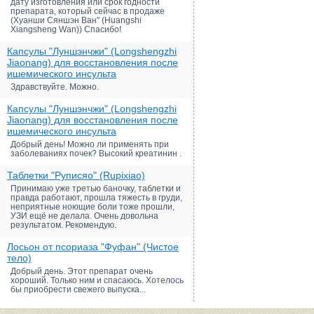
дату изготовления или срок годности
препарата, который сейчас в продаже
(Хуанши Сяншэн Ван" (Huangshi
Xiangsheng Wan)) Спасибо!
Капсулы "Луншэнчжи" (Longshengzhi
Jiaonang) для восстановления после
ишемического инсульта
Здравствуйте. Можно.
Капсулы "Луншэнчжи" (Longshengzhi
Jiaonang) для восстановления после
ишемического инсульта
Добрый день! Можно ли применять при
заболеваниях почек? Высокий креатинин .
Таблетки "Руписяо" (Rupixiao)
Принимаю уже третью баночку, таблетки и
правда работают, прошла тяжесть в груди,
неприятные ноющие боли тоже прошли,
УЗИ ещё не делала. Очень довольна
результатом. Рекомендую.
Лосьон от псориаза "Фуфан" (Чистое
тело)
Добрый день. Этот препарат очень
хороший. Только ним и спасаюсь. Хотелось
бы приобрести свежего выпуска...