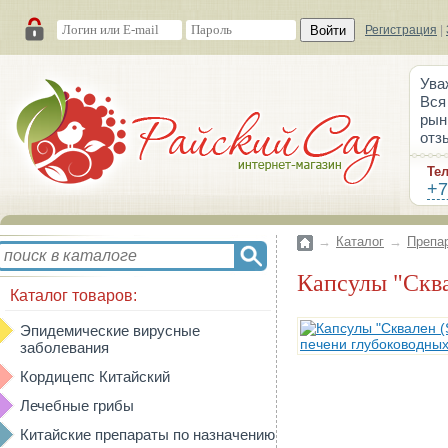
Войти
Регистрация
|
Ува
Вся
рын
отз
Те
+7
→
Каталог
→
Препа
Капсулы "Скв
Каталог товаров:
Эпидемические вирусные
заболевания
Кордицепс Китайский
Лечебные грибы
Китайские препараты по назначению