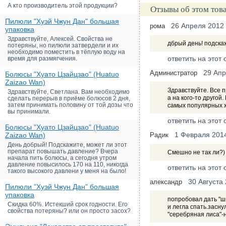
А кто производитель этой продукции?
Отзывы об этом тов
Пилюли "Хуэй Чжун Дан" большая
26 Апреля 2012
рома
упаковка
Здравствуйте, Алексей. Свойства не
дбрый день! подскаж
потеряны, но пилюли затвердели и их
необходимо поместить в тёплую воду на
ответить на этот 
время для размягчения.
29 Апр
Администратор
Болюсы "Хуато Цзайцзао" (Huatuo
Zaizao Wan)
Здравствуйте. Все 
Здравствуйте, Светлана. Вам необходимо
а на кого-то другой
сделать перерыв в приёме болюсов 2 дня,
затем принимать половину от той дозы что
самых популярных ж
вы принимали.
ответить на этот 
Болюсы "Хуато Цзайцзао" (Huatuo
1 Февраля 201
Zaizao Wan)
Радик
День добрый! Подскажите, может ли этот
препарат повышать давление? Вчера
Смешно не так ли?) 
начала пить болюсы, а сегодня утром
давление повысилось 170 на 110, никогда
ответить на этот 
такого высокого давлени у меня на было!
30 Августа
александр
Пилюли "Хуэй Чжун Дан" большая
упаковка
попробовал дать "ш
Скидка 60%. Истекший срок годности. Его
и легла спать.засну
свойства потеряны? или он просто засох?
"серебряная лиса"-н