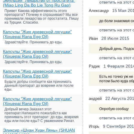
Эмульсия "Лекарство от простатита"
ответить на этот 
(Miao Ling Da Bo Lie Tong Ru Gao)
15 Мая 20
Александр
Привет Какова эффективность этого
препарата? Почему я спрашиваю? Мы все
принимали лекарства от простатита. Пишу
до боли знакомая си
из Турции. Спасибо.
ответить на этот 
Капсулы "Жир древесной лягушки"
(Xixuepai Rana Egg Oil)
28 Июля 2015
Иван
Здравствуйте. Принимать до еды.
Добрый день. Подск
Капсулы "Жир древесной лягушки"
(Xixuepai Rana Egg Oil)
ответить на этот 
Здравствуйте. Принимать до еды.
1 Февраля 201
Радик
Капсулы "Жир древесной лягушки"
(Xixuepai Rana Egg Oil)
Есть но точно уж не
потом было куда об
Будьте добры сообщите как принимать
данный препарат до вовремя или после
еды.
ответить на этот 
22 Августа 20
Капсулы "Жир древесной лягушки"
андрей
(Xixuepai Rana Egg Oil)
Опробую сообщу
Добрый вечер.Заказал этот
препарат.Напишите пожалуйста как
принимать этот препарат: до еды, вовремя
ответить на этот 
еды или после еды? С уважением Ринат.
9 Сентября 20
Игорь
Эликсир «Шуан Хуан Лянь» (SHUAN