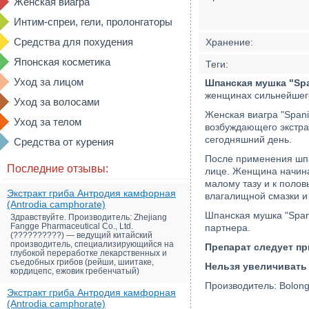
Женская виагра
Интим-спреи, гели, пролонгаторы
Средства для похудения
Хранение:
Японская косметика
Теги:
Уход за лицом
Шпанская мушка "Span
женщинах сильнейшего
Уход за волосами
Женская виагра "Spani
Уход за телом
возбуждающего экстра
сегодняшний день.
Средства от курения
После применения шпа
Последние отзывы:
лице. Женщина начина
малому тазу и к поло
Экстракт гриба Антродия камфорная
влагалищной смазки и
(Antrodia camphorate)
Шпанская мушка "Spani
Здравствуйте. Производитель: Zhejiang
Fangge Pharmaceutical Co., Ltd.
партнера.
(??????????) — ведущий китайский
производитель, специализирующийся на
Препарат следует пр
глубокой переработке лекарственных и
съедобных грибов (рейши, шиитаке,
Нельзя увеличивать 
кордицепс, ежовик гребенчатый)
Производитель: Bolong 
Экстракт гриба Антродия камфорная
(Antrodia camphorate)