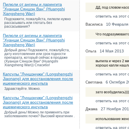
Пилюли от ангины и ларингита
ДД, под словом нас
"Хуанши Сяншэн Ван" (Huangshi
Xiangsheng Wan)
ответить на этот 
Подскажите, пожалуйста, пилюли нужно
рассасывать или глотать без
10 Февраля
Василиса
рассасывания?
Что подразумеваетс
Пилюли от ангины и ларингита
"Хуанши Сяншэн Ван" (Huangshi
ответить на этот 
Xiangsheng Wan)
Добрый день! Подскажите, пожалуйста,
14 Мая 2013
Ольга
дату изготовления или срок годности
препарата, который сейчас в продаже
выпила и через 2 ми
(Хуанши Сяншэн Ван" (Huangshi
Xiangsheng Wan)) Спасибо!
хорошо капли нашла 
Капсулы "Луншэнчжи" (Longshengzhi
ответить на этот 
Jiaonang) для восстановления после
6 Октября 2
Светлана
ишемического инсульта
Здравствуйте. Можно.
зато возбудилась))))
Капсулы "Луншэнчжи" (Longshengzhi
ответить на этот 
Jiaonang) для восстановления после
ишемического инсульта
27 Ноября 20
Джама
Добрый день! Можно ли применять при
заболеваниях почек? Высокий креатинин .
использование женс
ответить на этот 