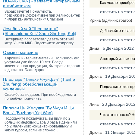
HUANG LIAN) - является натуральным
Как можно приобрест
антибиотиком
Здравствуйте! Пожалуйста,
ответить на этот 
подскажите,Эффективен при Хеликобактер
пилори как антибиотик? Спасибо!
Ирина (администратор)
Лечебный чай "Шеншитонг"
Добавляйте товар в
(Shenshitong Keli/ Shen Shi Tong Keli)
Ветеринар посоветовал давать этот чай
ответить на этот 
коту. У него МКБ. Подскажите дозировку.
5 Декабря 2012
Дима
Отзыв о магазине
Хороший интернет-магазин. Пользуюсь его
А который из них в
услугами уже более 10 лет. Всегда
качественная продукция, быстрая отправка
ответить на этот 
и доставка. Благодарю !!!
19 Декабря 20
Дрюча
Пластырь "Тяньхэ Чжуйфэн" (Tianhe
Zhuifeng) обезболевающий
Подскажите этот пр
усиленный
Спасибо за подарок! При необходимости
ответить на этот 
попробую применить.
23 Декабря 201
Лина
Пилюли Ци Желудка "Бу Чжун И Ци
Вань" (Buzhong Yiqi Wan)
Что это за насос? 
Подскажите пожалуйста, вы пили по 2
больших медовых шара 3 раза в день или
ответить на этот 
по 2 маленьких концентрированных? И
каким курсом, если не сложно...
11 Января 201
Дрюча