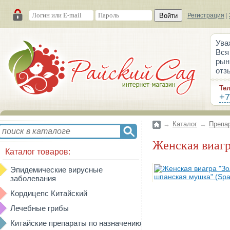
Войти
Регистрация
|
Ува
Вся
рын
отз
Те
+7
→
Каталог
→
Препа
Женская виаг
Каталог товаров:
Эпидемические вирусные
заболевания
Кордицепс Китайский
Лечебные грибы
Китайские препараты по назначению