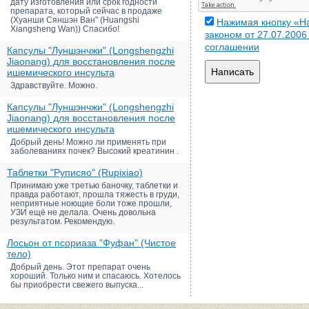
дату изготовления или срок годности
препарата, который сейчас в продаже
(Хуанши Сяншэн Ван" (Huangshi
Нажимая кнопку «На
Xiangsheng Wan)) Спасибо!
законом от 27.07.200
соглашении
Капсулы "Луншэнчжи" (Longshengzhi
Jiaonang) для восстановления после
Написать
ишемического инсульта
Здравствуйте. Можно.
Капсулы "Луншэнчжи" (Longshengzhi
Jiaonang) для восстановления после
ишемического инсульта
Добрый день! Можно ли применять при
заболеваниях почек? Высокий креатинин .
Таблетки "Руписяо" (Rupixiao)
Принимаю уже третью баночку, таблетки и
правда работают, прошла тяжесть в груди,
неприятные ноющие боли тоже прошли,
УЗИ ещё не делала. Очень довольна
результатом. Рекомендую.
Лосьон от псориаза "Фуфан" (Чистое
тело)
Добрый день. Этот препарат очень
хороший. Только ним и спасаюсь. Хотелось
бы приобрести свежего выпуска...