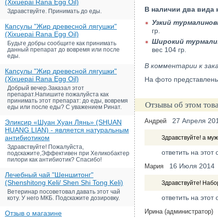
(Xixuepai Rana Egg Oil)
В наличии два вида
Здравствуйте. Принимать до еды.
Узкий турмалинов
Капсулы "Жир древесной лягушки"
гр.
(Xixuepai Rana Egg Oil)
Широкий турмали
Будьте добры сообщите как принимать
вес 104 гр.
данный препарат до вовремя или после
еды.
В комментарии к зака
Капсулы "Жир древесной лягушки"
(Xixuepai Rana Egg Oil)
На фото представлены
Добрый вечер.Заказал этот
препарат.Напишите пожалуйста как
принимать этот препарат: до еды, вовремя
Отзывы об этом тов
еды или после еды? С уважением Ринат.
27 Апреля 20
Андрей
Эликсир «Шуан Хуан Лянь» (SHUAN
HUANG LIAN) - является натуральным
антибиотиком
Здравствуйте! а муж
Здравствуйте! Пожалуйста,
ответить на этот 
подскажите,Эффективен при Хеликобактер
пилори как антибиотик? Спасибо!
16 Июля 2014
Мария
Лечебный чай "Шеншитонг"
(Shenshitong Keli/ Shen Shi Tong Keli)
Здравствуйте! Набо
Ветеринар посоветовал давать этот чай
ответить на этот 
коту. У него МКБ. Подскажите дозировку.
Ирина (администратор)
Отзыв о магазине