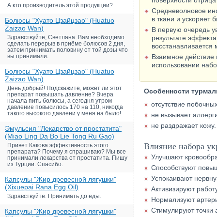
поверхности отрица
А кто производитель этой продукции?
Средневолновое инф
в ткани и ускоряет
Болюсы "Хуато Цзайцзао" (Huatuo
Zaizao Wan)
В первую очередь у
Здравствуйте, Светлана. Вам необходимо
результате эффекта
сделать перерыв в приёме болюсов 2 дня,
восстанавливается 
затем принимать половину от той дозы что
вы принимали.
Взаимное действие 
использовании набо
Болюсы "Хуато Цзайцзао" (Huatuo
Zaizao Wan)
День добрый! Подскажите, может ли этот
Особенности турмал
препарат повышать давление? Вчера
начала пить болюсы, а сегодня утром
отсутствие побочны
давление повысилось 170 на 110, никогда
такого высокого давлени у меня на было!
не вызывает аллерг
не раздражает кожу.
Эмульсия "Лекарство от простатита"
(Miao Ling Da Bo Lie Tong Ru Gao)
Влияние набора ук
Привет Какова эффективность этого
препарата? Почему я спрашиваю? Мы все
Улучшают кровообр
принимали лекарства от простатита. Пишу
из Турции. Спасибо.
Способствуют повыш
Успокаивают нервну
Капсулы "Жир древесной лягушки"
(Xixuepai Rana Egg Oil)
Активизируют работ
Здравствуйте. Принимать до еды.
Нормализуют артери
Стимулируют точки 
Капсулы "Жир древесной лягушки"