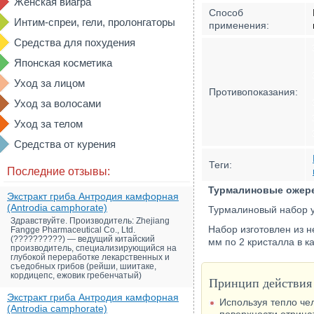
Женская виагра
Способ
Интим-спреи, гели, пролонгаторы
применения:
Средства для похудения
Японская косметика
Уход за лицом
Противопоказания:
Уход за волосами
Уход за телом
Средства от курения
Теги:
Последние отзывы:
Турмалиновые ожере
Экстракт гриба Антродия камфорная
(Antrodia camphorate)
Турмалиновый набор у
Здравствуйте. Производитель: Zhejiang
Набор изготовлен из 
Fangge Pharmaceutical Co., Ltd.
(??????????) — ведущий китайский
мм по 2 кристалла в к
производитель, специализирующийся на
глубокой переработке лекарственных и
съедобных грибов (рейши, шиитаке,
кордицепс, ежовик гребенчатый)
Принцип действия
Экстракт гриба Антродия камфорная
Используя тепло че
(Antrodia camphorate)