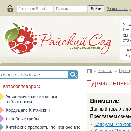
Войти
Регистрация
|
Ува
Вся
рын
отз
Те
+7
→
Каталог
→
Препа
Турмалиновый
Каталог товаров:
Эпидемические вирусные
Внимание!
заболевания
Данный товар у по
Кордицепс Китайский
Предлагаем ознако
Лечебные грибы
Капсулы "Фактор
Китайские препараты по назначению
Капсулы "Трепан