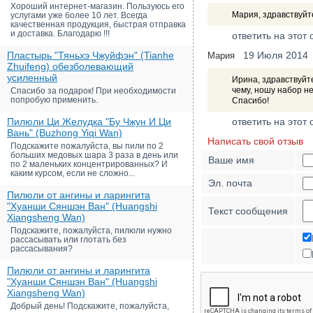
Хороший интернет-магазин. Пользуюсь его
Мария, здравствуйт
услугами уже более 10 лет. Всегда
качественная продукция, быстрая отправка
и доставка. Благодарю !!!
ответить на этот 
Пластырь "Тяньхэ Чжуйфэн" (Tianhe
19 Июля 2014
Мария
Zhuifeng) обезболевающий
усиленный
Ирина, здравствуйте
чему, ношу набор н
Спасибо за подарок! При необходимости
попробую применить.
Спасибо!
Пилюли Ци Желудка "Бу Чжун И Ци
ответить на этот 
Вань" (Buzhong Yiqi Wan)
Написать свой отзыв
Подскажите пожалуйста, вы пили по 2
больших медовых шара 3 раза в день или
Ваше имя
по 2 маленьких концентрированных? И
каким курсом, если не сложно...
Эл. почта
Пилюли от ангины и ларингита
"Хуанши Сяншэн Ван" (Huangshi
Текст сообщения
Xiangsheng Wan)
Подскажите, пожалуйста, пилюли нужно
рассасывать или глотать без
рассасывания?
Пилюли от ангины и ларингита
"Хуанши Сяншэн Ван" (Huangshi
Xiangsheng Wan)
Добрый день! Подскажите, пожалуйста,